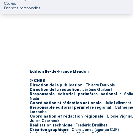
Cookies
Données personnelles
Édition Ile-de-France Meudon
© CNRS
Direction de la publication :
Thierry Dauxois
Direction de la rédaction :
Jérôme Guilbert
Responsable éditorial périmètre national :
Sofia
Nadir
Coordination et rédaction nationale :
Julie Lallemant
Responsable éditorial périmètre régional :
Catherin
Larroche
Coordination et rédaction régionale :
Élodie Vignier,
Julien Czarnecki
Réalisation technique :
Frédéric Druilhet
Création graphique :
Clare Jones (agence CJP)