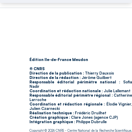
Édition Ile-de-France Meudon
© CNRS
Direction de la publication :
Thierry Dauxois
Direction de la rédaction :
Jérôme Guilbert
Responsable éditorial périmètre national :
Sofia
Nadir
Coordination et rédaction nationale :
Julie Lallemant
Responsable éditorial périmètre régional :
Catherin
Larroche
Coordination et rédaction régionale :
Élodie Vignier,
Julien Czarnecki
Réalisation technique :
Frédéric Druilhet
Création graphique :
Clare Jones (agence CJP)
Intégration graphique :
Philippe Dubrulle
Copyright © 2026
CNRS
- Centre National de la Recherche Scientifique