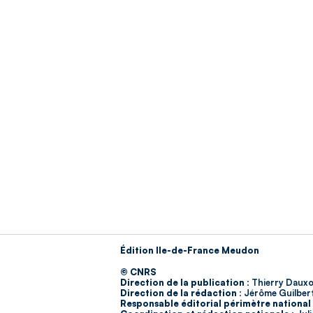
Édition Ile-de-France Meudon
© CNRS
Direction de la publication :
Thierry Dauxo
Direction de la rédaction :
Jérôme Guilber
Responsable éditorial périmètre national 