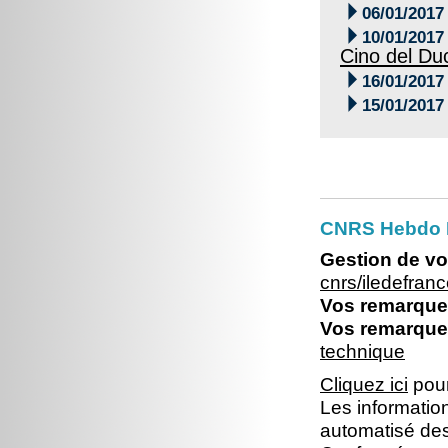

06/01/2017

10/01/2017
Cino del Du

16/01/2017

15/01/2017
CNRS Hebdo I
Gestion de vo
cnrs/iledefra
Vos remarques
Vos remarques
technique
Cliquez ici
pour
Les information
automatisé dest