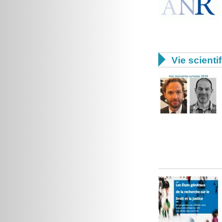

Vie scienti