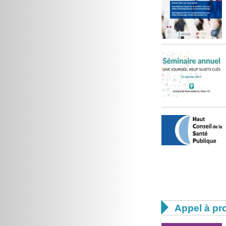

Appel à pro