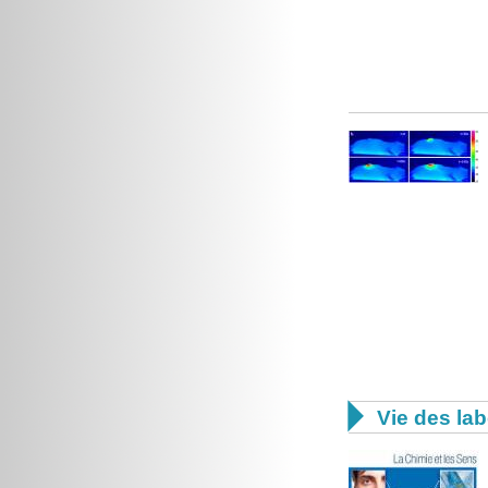

Vie des lab