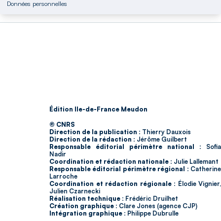
Données personnelles
Édition Ile-de-France Meudon
© CNRS
Direction de la publication :
Thierry Dauxois
Direction de la rédaction :
Jérôme Guilbert
Responsable éditorial périmètre national :
Sofia
Nadir
Coordination et rédaction nationale :
Julie Lallemant
Responsable éditorial périmètre régional :
Catherin
Larroche
Coordination et rédaction régionale :
Élodie Vignier,
Julien Czarnecki
Réalisation technique :
Frédéric Druilhet
Création graphique :
Clare Jones (agence CJP)
Intégration graphique :
Philippe Dubrulle