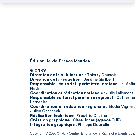
Édition Ile-de-France Meudon
© CNRS
Direction de la publication :
Thierry Dauxois
Direction de la rédaction :
Jérôme Guilbert
Responsable éditorial périmètre national :
Sofia
Nadir
Coordination et rédaction nationale :
Julie Lallemant
Responsable éditorial périmètre régional :
Catherin
Larroche
Coordination et rédaction régionale :
Élodie Vignier,
Julien Czarnecki
Réalisation technique :
Frédéric Druilhet
Création graphique :
Clare Jones (agence CJP)
Intégration graphique :
Philippe Dubrulle
Copyright © 2026
CNRS
- Centre National de la Recherche Scientifique