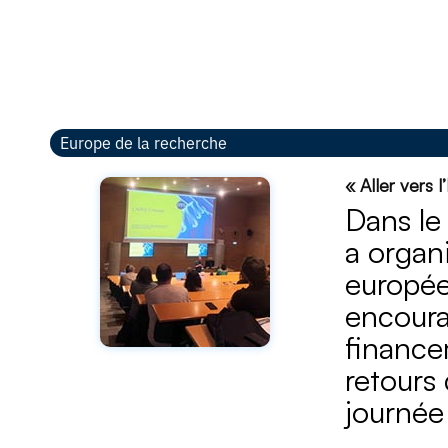
Europe de la recherche
« Aller vers 
Dans le
a organi
europée
encoura
finance
retours
journée 