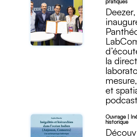
pratiques
Deezer,
inaugure
Panthéo
LabCom 
d’écout
la dire
laborat
mesure, 
et spat
podcast
Ouvrage | Iné
historique
Découvr