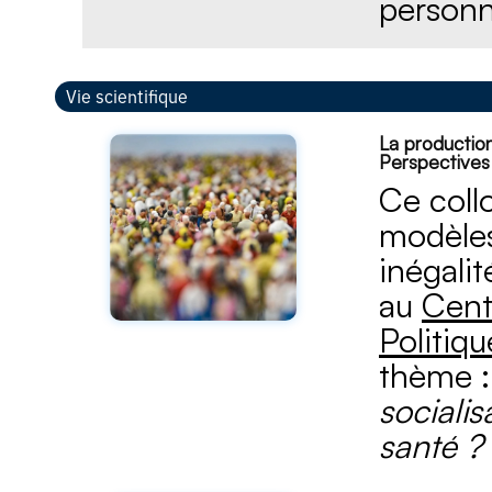
personn
Vie scientifique
La production
Perspectives 
Ce coll
modèles
inégali
au
Cent
Politiqu
thème 
socialis
santé ?