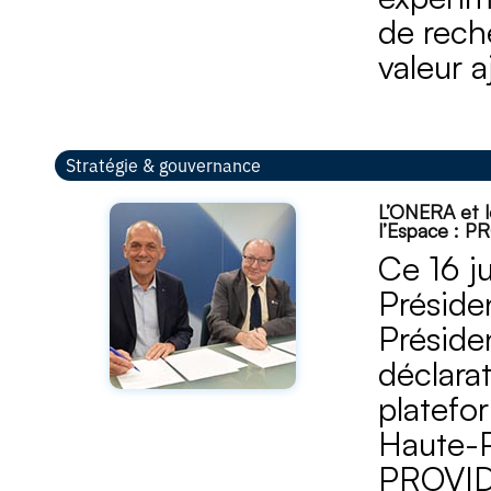
de rech
valeur a
Stratégie & gouvernance
L’ONERA et l
l’Espace : 
Ce 16 j
Préside
Préside
déclara
platefo
Haute-P
PROVI