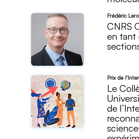
Frédéric Ler
CNRS Ch
en tant
section
Prix de l’Inte
Le Coll
Univers
de l’Int
reconnai
science
expérim