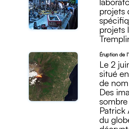
laborat
projets
spécifi
projets
Trempl
Éruption de l
Le 2 jui
situé en
de nomb
Des ima
sombre 
Patrick
du glob
décrypt