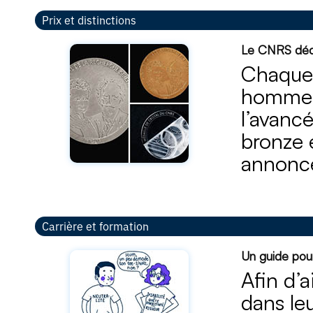
Prix et distinctions
Le CNRS déce
Chaque 
hommes 
l’avanc
bronze e
annonc
Carrière et formation
Un guide pou
Afin d’a
dans le