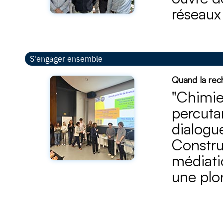
réseaux
S'engager ensemble
Quand la rec
"Chimie
percuta
dialogu
Constru
médiati
une plo