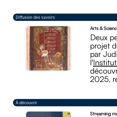
Diffusion des savoirs
Arts & Scien
Deux pe
projet 
par Jud
l'
Institu
découvri
2025, r
À découvrir
Streaming mus