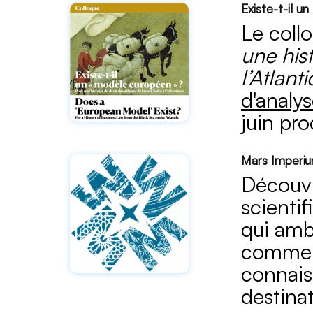
Existe-t-il u
Le coll
une hist
l’Atlant
d'analys
juin pr
Mars Imperium
Découvr
scientif
qui ambi
comme un
connais
destinat