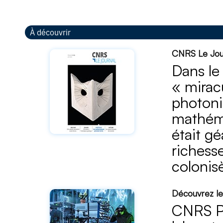
À découvrir
CNRS Le Journ
Dans le
« miracu
photoni
mathéma
était gé
richesse
colonis
Découvrez le
CNRS Ph