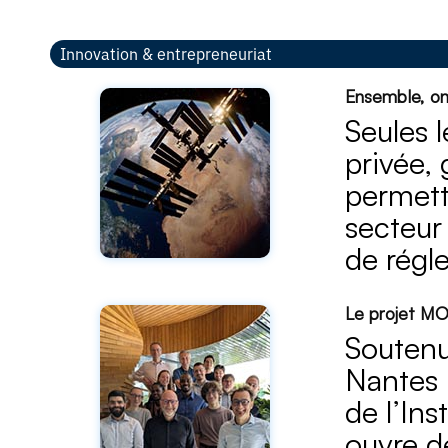
Innovation & entrepreneuriat
Ensemble, on v
Seules 
privée, 
permett
secteur 
de régl
Le projet MOT
Soutenu 
Nantes 
de l’In
ouvre d