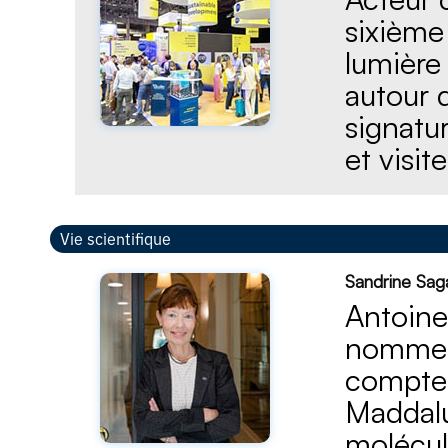
sixième
lumière
autour 
signatu
et visit
Vie scientifique
Sandrine Sa
Antoine
nomme S
compter
Maddalu
molécula