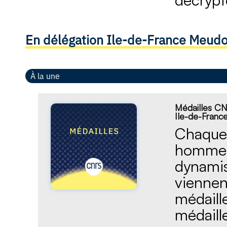
En délégation Ile-de-France Meud
À la une
Médailles CNR
Ile-de-Fran
Chaque 
hommes 
dynamis
viennen
médaille
médaill