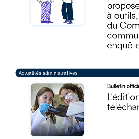
propose
à outil
du Comi
communa
enquête
Actualités administratives
Bulletin offi
L'éditio
téléchar