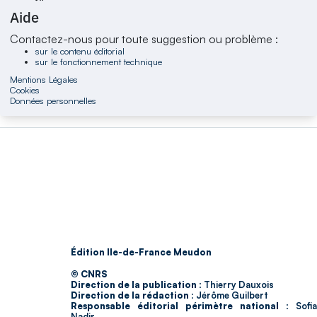
Aide
Contactez-nous pour toute suggestion ou problème :
sur le contenu éditorial
sur le fonctionnement technique
Mentions Légales
Cookies
Données personnelles
Édition Ile-de-France Meudon
© CNRS
Direction de la publication :
Thierry Dauxois
Direction de la rédaction :
Jérôme Guilbert
Responsable éditorial périmètre national :
Sofia
Nadir