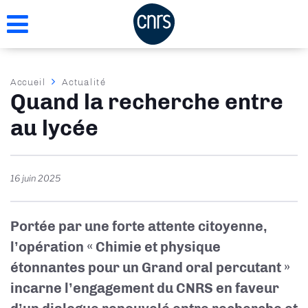
Aller
au
contenu
principal
Fil
Accueil
Actualité
Quand la recherche entre
d'Ariane
au lycée
16 juin 2025
Portée par une forte attente citoyenne,
l’opération « Chimie et physique
étonnantes pour un Grand oral percutant »
incarne l’engagement du CNRS en faveur