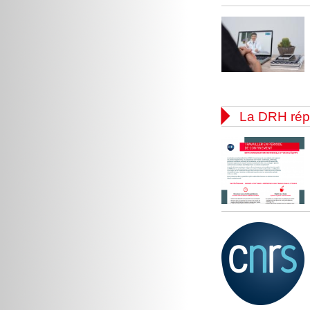

La DRH rép