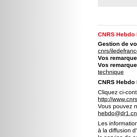
CNRS Hebdo Il
Gestion de vo
cnrs/iledefran
Vos remarques
Vos remarques
technique
CNRS Hebdo Ile
Cliquez ci-con
http://www.cnr
Vous pouvez no
hebdo@dr1.cnr
Les information
à la diffusion 