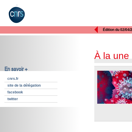

Édition du 02/04/
À la une
En savoir +
cnrs.fr
site de la délégation
facebook
twitter