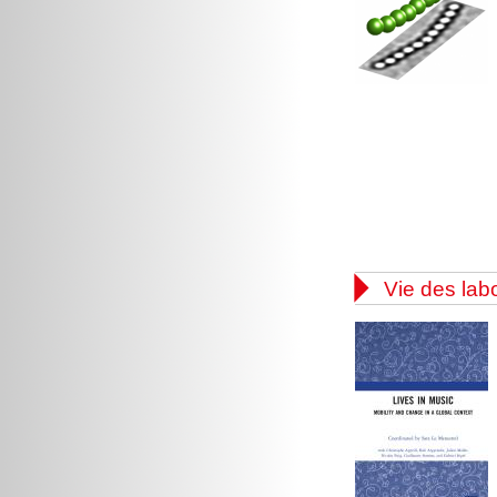

Vie des lab