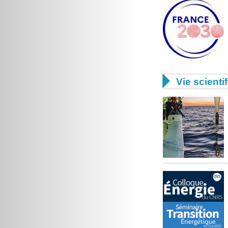

Vie scienti