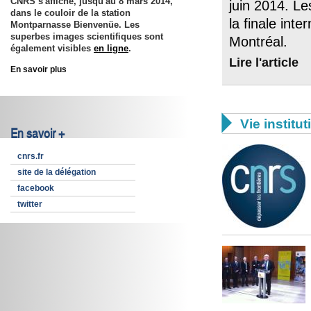
CNRS s'affiche, jusqu'au 8 mars 2014,
juin 2014. Le
dans le couloir de la station
la finale int
Montparnasse Bienvenüe. Les
superbes images scientifiques sont
Montréal.
également visibles
en ligne
.
Lire l'article
En savoir plus

Vie institut
En savoir +
cnrs.fr
site de la délégation
facebook
twitter