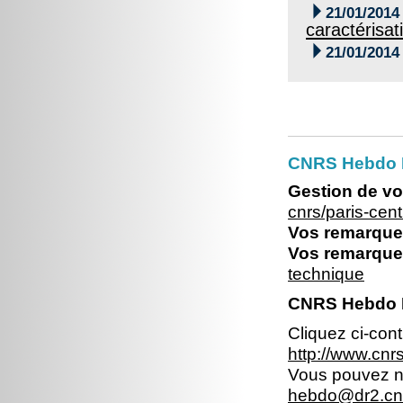

21/01/2014
caractérisa

21/01/2014
CNRS Hebdo P
Gestion de vo
cnrs/paris-ce
Vos remarques
Vos remarques
technique
CNRS Hebdo Il
Cliquez ci-con
http://www.cn
Vous pouvez no
hebdo@dr2.cnr