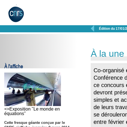

Édition du 17/01/
À la une
À l'affiche
Co-organisé 
Conférence d
ce concours e
devront prés
simples et ac
de leurs tra
<>Exposition "Le monde en
équations"
se dérouleron
entre février
Cette fresque géante conçue par le