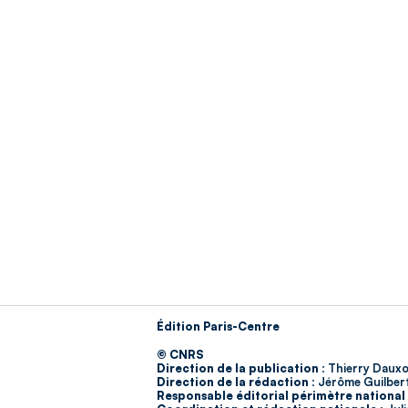
Édition Paris-Centre
© CNRS
Direction de la publication :
Thierry Dauxo
Direction de la rédaction :
Jérôme Guilber
Responsable éditorial périmètre national 