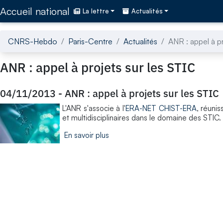
Accédez directement au contenu de la page
Accueil national
La lettre
Actualités
CNRS-Hebdo
Paris-Centre
Actualités
ANR : appel à p
ANR : appel à projets sur les STIC
04/11/2013
-
ANR : appel à projets sur les STIC
L'ANR s'associe à l'
ERA-NET CHIST-ERA
, réuni
et multidisciplinaires dans le domaine des STIC.
En savoir plus