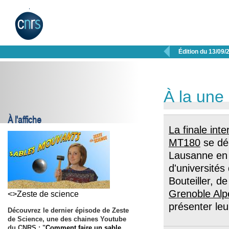

Édition du 13/09/
À la une
À l'affiche
La finale inte
MT180
se dé
Lausanne en 
d'universités
Bouteiller, de
Grenoble Alp
<>Zeste de science
présenter leu
Découvrez le dernier épisode de Zeste
de Science, une des chaines Youtube
du CNRS : "
Comment faire un sable