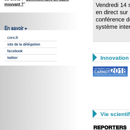
Vendredi 14 
mouvant ?
"
en direct sur
conférence de
système inter
En savoir +
cnrs.fr
site de la délégation
facebook

Innovation 
twitter

Vie scienti