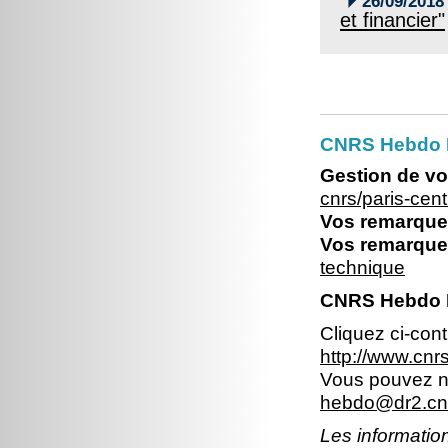
26/09/2018
et financier"
CNRS Hebdo P
Gestion de vo
cnrs/paris-ce
Vos remarques
Vos remarques
technique
CNRS Hebdo Il
Cliquez ci-con
http://www.cn
Vous pouvez no
hebdo@dr2.cnr
Les information