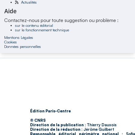
Actualités
Aide
Contactez-nous pour toute suggestion ou problème :
sur le contenu éditorial
sur le fonctionnement technique
Mentions Légales
Cookies
Données personnelles
Édition Paris-Centre
© CNRS
Direction de la publication :
Thierry Dauxois
Direction de la rédaction :
Jérôme Guilbert
Responsable éditorial périmètre national :
Sofia