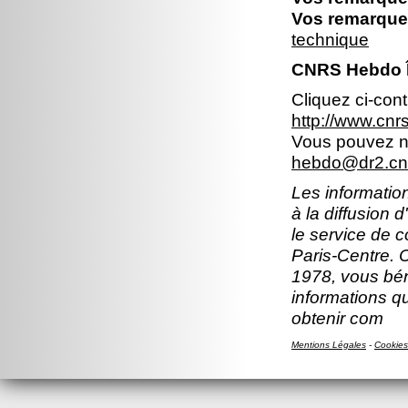
Vos remarques
technique
CNRS Hebdo Îl
Cliquez ci-con
http://www.cn
Vous pouvez no
hebdo@dr2.cnr
Les information
à la diffusion 
le service de 
Paris-Centre. C
1978, vous béné
informations q
obtenir com
Mentions Légales
-
Cookies