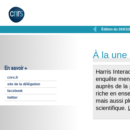

Édition du 30/03/
À la une
En savoir +
Harris Intera
cnrs.fr
enquête men
site de la délégation
auprès de la
facebook
riche en ens
twitter
mais aussi p
scientifique.