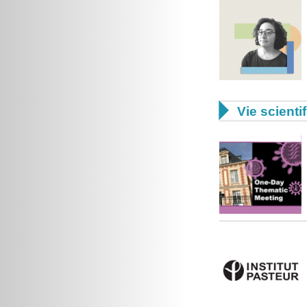

Vie scienti