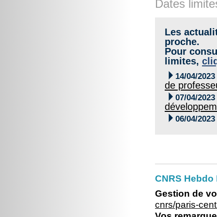
Dates limite
Les actuali
proche.
Pour consul
limites,
cli

14/04/2023
de professeu

07/04/2023
développem

06/04/2023
CNRS Hebdo P
Gestion de vo
cnrs/paris-ce
Vos remarques