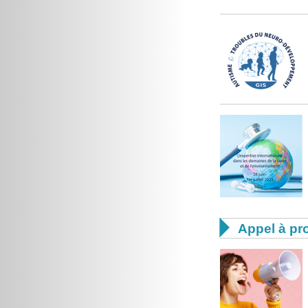

Appel à pro