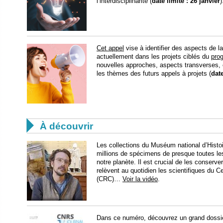
l’interdisciplinarité (
date limite : 26 janvier
)
Cet appel
vise à identifier des aspects de l
actuellement dans les projets ciblés du
pro
nouvelles approches, aspects transverses, 
les thèmes des futurs appels à projets (
date

À découvrir
Les collections du Muséum national d’Histoi
millions de spécimens de presque toutes le
notre planète. Il est crucial de les conserve
relèvent au quotidien les scientifiques du C
(CRC)…
Voir la vidéo
.
Dans ce numéro, découvrez un grand dossier