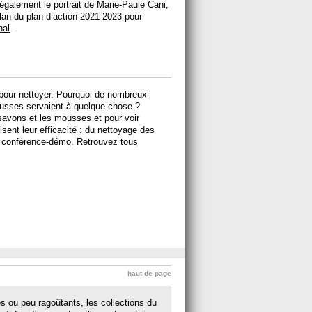
 également le portrait de Marie-Paule Cani,
bilan du plan d’action 2021-2023 pour
nal
.
 pour nettoyer. Pourquoi de nombreux
usses servaient à quelque chose ?
savons et les mousses et pour voir
ent leur efficacité : du nettoyage des
a conférence-démo
.
Retrouvez tous
haut de page
s ou peu ragoûtants, les collections du