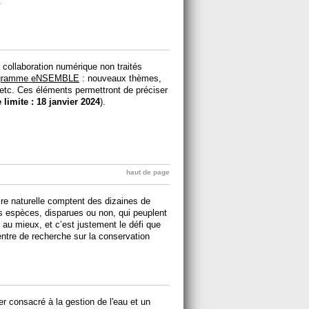
.
a collaboration numérique non traités
gramme eNSEMBLE
: nouveaux thèmes,
etc. Ces éléments permettront de préciser
 limite : 18 janvier 2024
).
haut de page
re naturelle comptent des dizaines de
s espèces, disparues ou non, qui peuplent
r au mieux, et c’est justement le défi que
entre de recherche sur la conservation
 consacré à la gestion de l'eau et un