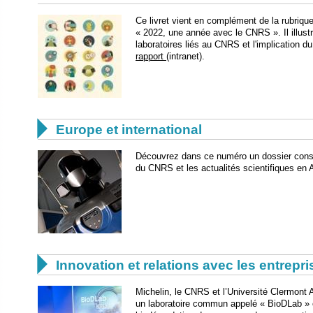
​Ce livret vient en complément de la rubriqu
« 2022, une année avec le CNRS ». Il illus
laboratoires liés au CNRS et l'implication 
rapport
(intranet).

Europe et international
​Découvrez dans ce numéro un dossier consac
du CNRS et les actualités scientifiques en

Innovation et relations avec les entrepr
Michelin, le CNRS et l’Université Clermont
un laboratoire commun appelé « BioDLab » c