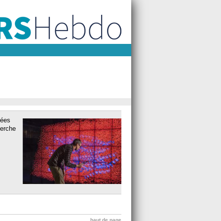
nées
herche
haut de page