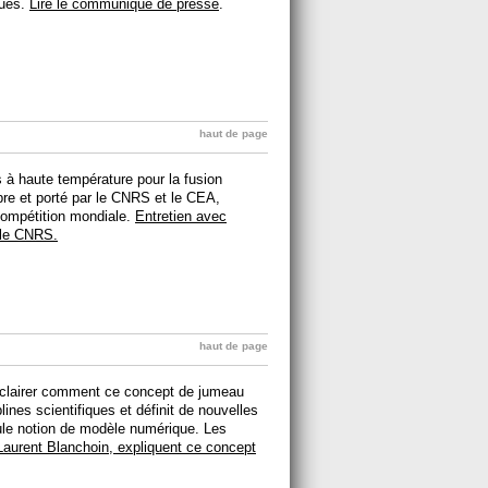
ques.
Lire le communiqué de presse
.
haut de page
s à haute température pour la fusion
e et porté par le CNRS et le CEA, ​
 compétition mondiale.
Entretien avec
 le CNRS.
haut de page
éclairer comment ce concept de jumeau
lines scientifiques et définit de nouvelles
ule notion de modèle numérique. Les
Laurent Blanchoin,
expliquent ce concept