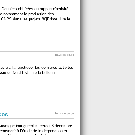
e Données chiffrées du rapport d'activité
tre notamment la production des
du CNRS dans les projets 80|Prime.
Lire le
haut de page
ré à la robotique, les dernières activités
 Asie du Nord-Est.
Lire le bulletin
.
ises
haut de page
 Auvergne inaugurent mercredi 6 décembre
onsacré à l’étude de la dégradation et