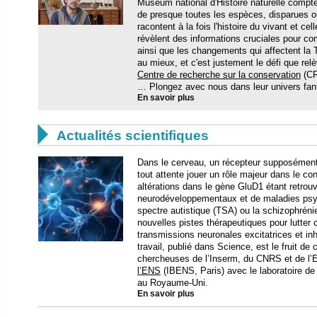
Muséum national d'Histoire naturelle compt
de presque toutes les espèces, disparues ou
racontent à la fois l'histoire du vivant et cel
révèlent des informations cruciales pour c
ainsi que les changements qui affectent la T
au mieux, et c'est justement le défi que relè
Centre de recherche sur la conservation
(CR
… Plongez avec nous dans leur univers fant
En savoir plus

Actualités scientifiques
Dans le cerveau, un récepteur supposément
tout attente jouer un rôle majeur dans le con
altérations dans le gène GluD1 étant retrou
neurodéveloppementaux et de maladies psy
spectre autistique (TSA) ou la schizophréni
nouvelles pistes thérapeutiques pour lutter 
transmissions neuronales excitatrices et in
travail, publié dans Science, est le fruit de
chercheuses de l’Inserm, du CNRS et de l
l’ENS
(IBENS, Paris) avec le laboratoire d
au Royaume-Uni.
En savoir plus