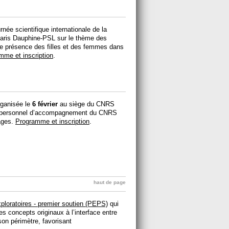
rnée scientifique internationale de la
Paris Dauphine-PSL sur le thème des
e présence des filles et des femmes dans
mme et inscription
.
ganisée le
6 février
au siège du CNRS
u personnel d’accompagnement du CNRS
ages.
Programme et inscription
.
haut de page
xploratoires - premier soutien (PEPS)
qui
s concepts originaux à l’interface entre
son périmètre, favorisant