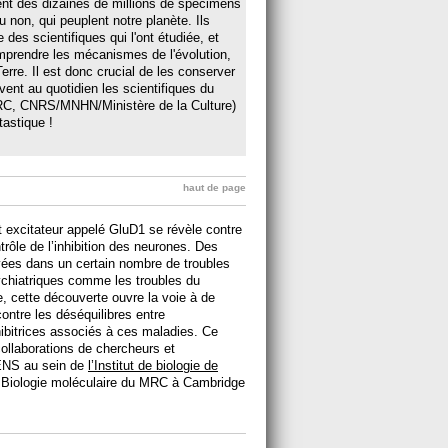
ent des dizaines de millions de spécimens
 non, qui peuplent notre planète. Ils
le des scientifiques qui l'ont étudiée, et
omprendre les mécanismes de l'évolution,
erre. Il est donc crucial de les conserver
vent au quotidien les scientifiques du
C, CNRS/MNHN/Ministère de la Culture)
astique !
haut de page
 excitateur appelé GluD1 se révèle contre
trôle de l’inhibition des neurones. Des
vées dans un certain nombre de troubles
chiatriques comme les troubles du
e, cette découverte ouvre la voie à de
contre les déséquilibres entre
hibitrices associés à ces maladies. Ce
 collaborations de chercheurs et
’ENS au sein de
l’Institut de biologie de
e Biologie moléculaire du MRC à Cambridge