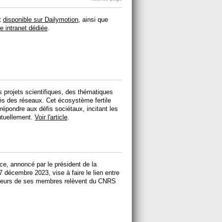
t
disponible sur Dailymotion
, ainsi que
e intranet dédiée
.
s projets scientifiques, des thématiques
s des réseaux. Cet écosystème fertile
r répondre aux défis sociétaux, incitant les
mutuellement.
Voir l'article
.
ce, annoncé par le président de la
décembre 2023, vise à faire le lien entre
usieurs de ses membres relèvent du CNRS