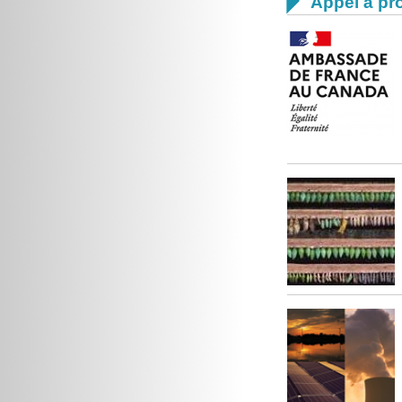

Appel à pro