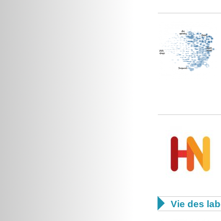

Vie des lab