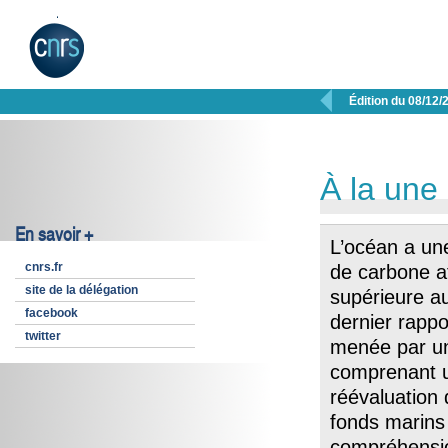

Édition du 08/12/
À la une
En savoir +
L’océan a un
cnrs.fr
de carbone 
site de la délégation
supérieure a
facebook
dernier rappo
twitter
menée par un
comprenant u
réévaluation 
fonds marins 
compréhensio