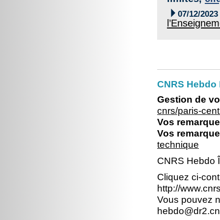

07/12/2023
l’Enseignem
CNRS Hebdo P
Gestion de vo
cnrs/paris-ce
Vos remarques
Vos remarques
technique
CNRS Hebdo Île
Cliquez ci-con
http://www.cn
Vous pouvez no
hebdo@dr2.cnr