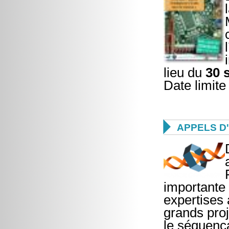
lieu du
30 
Date limite 

APPELS D
importante
expertises 
grands proj
le séquenç