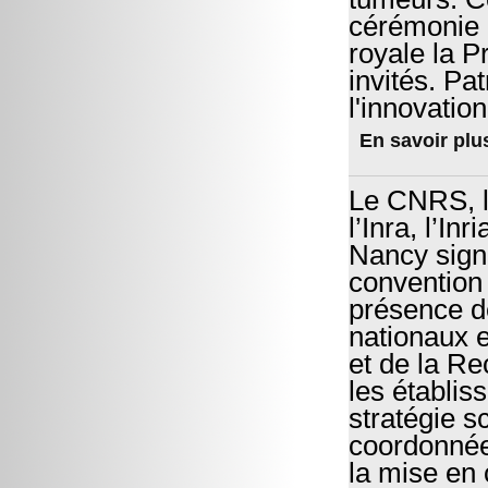
cérémonie 
royale la P
invités. Pa
l'innovati
En savoir plu
Le CNRS, l’
l’Inra, l’In
Nancy sign
convention
présence d
nationaux e
et de la Re
les établis
stratégie s
coordonnée 
la mise en