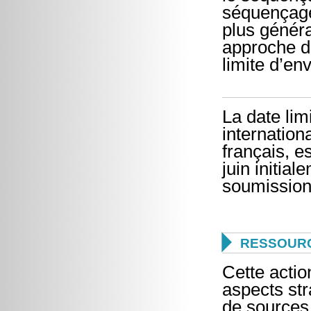
séquençage
plus génér
approche d
limite d’en
La date lim
internation
français, 
juin initia
soumission

RESSOURC
Cette actio
aspects str
de sources