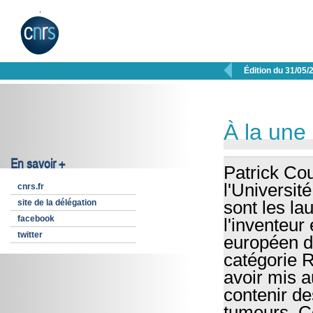

Édition du 31/05/
À la une
En savoir +
Patrick Co
l'Universi
cnrs.fr
site de la délégation
sont les la
facebook
l'inventeur
twitter
européen d
catégorie 
avoir mis 
contenir de
tumeurs. Ce