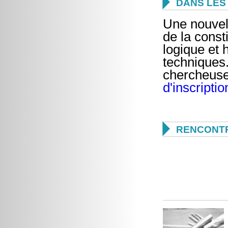

DANS LES 
Une nouvel
de la const
logique et 
techniques.
chercheus
d'inscriptio

RENCONTR