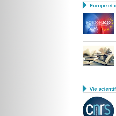

Europe et i

Vie scienti