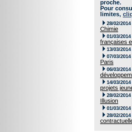
proche.
Pour consul
limites,
cli

28/02/2014
Chimie

01/03/2014
françaises e

13/03/2014

07/03/2014
Paris

06/03/2014
développeme

14/03/2014
projets jeu

28/02/2014
Illusion

01/03/2014

28/02/2014
contractuell