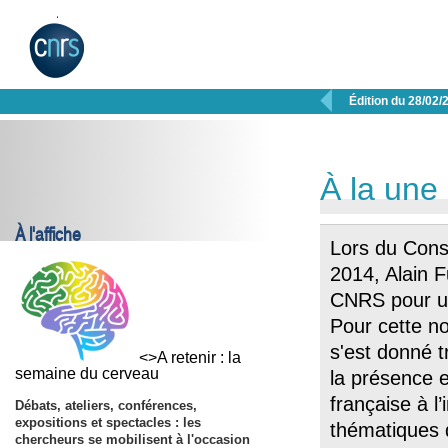

Édition du 28/02/
À la une
À l'affiche
Lors du Conse
2014, Alain 
CNRS pour u
Pour cette n
s'est donné tr
<>A retenir : la
semaine du cerveau
la présence et
française à l
Débats, ateliers, conférences,
expositions et spectacles : les
thématiques d
chercheurs se mobilisent à l'occasion