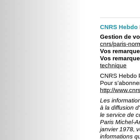
CNRS Hebdo 
Gestion de vo
cnrs/paris-no
Vos remarques
Vos remarques
technique
CNRS Hebdo P
Pour s'abonner
http://www.cn
Les information
à la diffusion 
le service de 
Paris Michel-An
janvier 1978, v
informations q