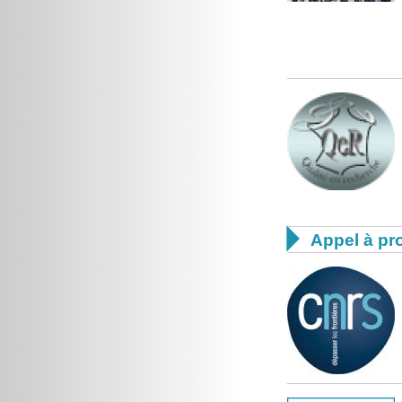

Appel à pro