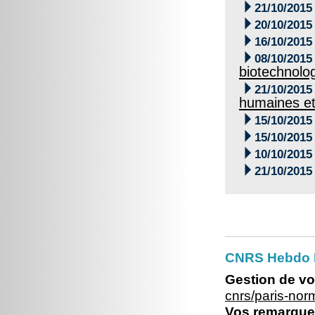

21/10/2015

20/10/2015

16/10/2015

08/10/2015
biotechnolo

21/10/2015
humaines et

15/10/2015

15/10/2015

10/10/2015

21/10/2015
CNRS Hebdo 
Gestion de vo
cnrs/paris-no
Vos remarques