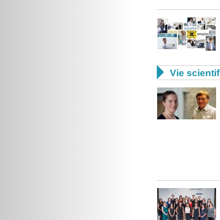

Vie scienti