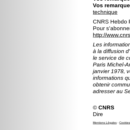
Vos remarques
technique
CNRS Hebdo P
Pour s'abonner
http://www.cn
Les information
à la diffusion 
le service de 
Paris Michel-An
janvier 1978, v
informations q
obtenir commun
adresser au S
©
CNRS
Dire
Mentions Légales
-
Cookies