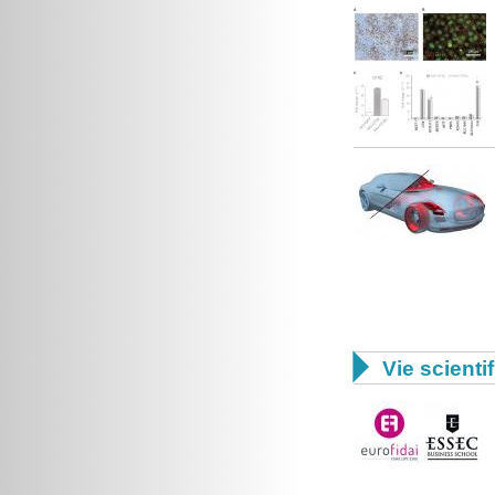

Vie scienti