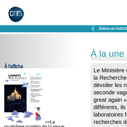

Édition du 04/05/
À la une
À l'affiche
Le Ministère
la Recherche 
dévoiler les 
seconde vagu
great again 
différents, il
laboratoires
recherches de
<>Le
quatrième numéro de la revue