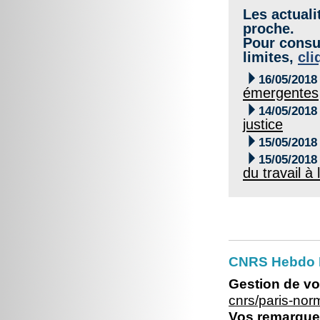
Les actuali
proche.
Pour consul
limites,
cli

16/05/2018
émergentes

14/05/2018
justice

15/05/2018

15/05/2018
du travail à
CNRS Hebdo 
Gestion de vo
cnrs/paris-no
Vos remarques