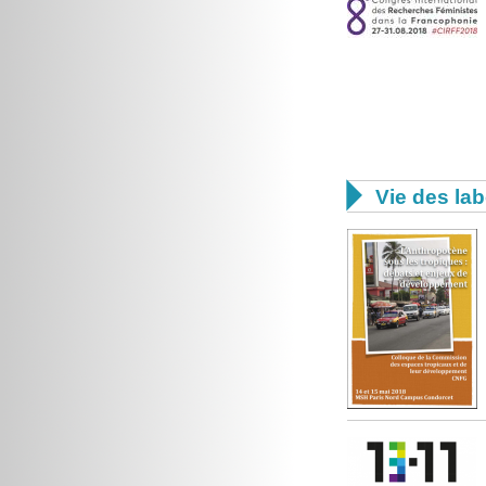

Vie des lab