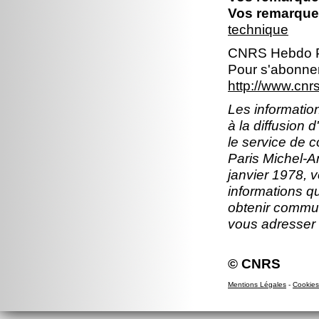
Vos remarques
technique
CNRS Hebdo P
Pour s'abonner
http://www.cn
Les information
à la diffusion 
le service de 
Paris Michel-An
janvier 1978, v
informations q
obtenir commun
vous adresser
© CNRS
Mentions Légales
-
Cookies