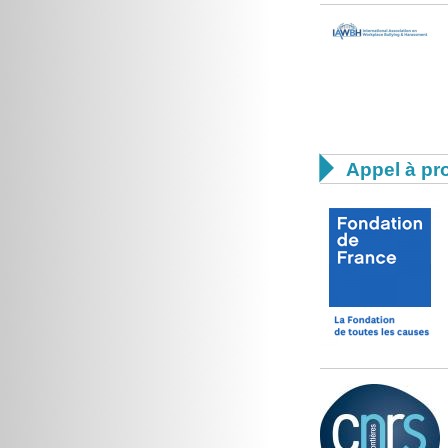

Appel à pro