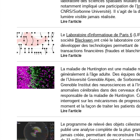
laboratoire des sciences spatiales Mullard
notamment impliqué une participation de l’
I
CNRS/Sorbonne Université). Il s’agit de la
lumière visible jamais réalisée.
Lire l'article
Le
Laboratoire d'informatique de Paris 6
(LIP
société
Bleckwen
ont créé le laboratoire c
développer des technologies permettant de
transactions financières (fraudes et blanchi
Lire l'article
La maladie de Huntington est une maladie n
généralement à l'âge adulte. Des équipes de
de l’Université Grenoble Alpes, de Sorbonn
Grenoble Institut des neurosciences et à l’I
anomalies cérébrales dans des cerveaux d’
responsable de la maladie de Huntington. C
interrogent sur les mécanismes de progressi
moment et la façon de traiter les patients da
Lire l'article
Le programme de relevé des objets céleste
publié une analyse complète de la plus grand
jamais créée, permettant de reconstruire l’