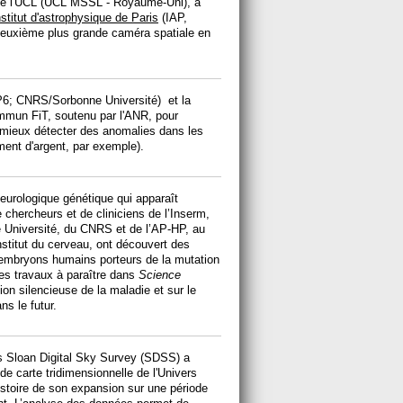
 de l'UCL (UCL MSSL - Royaume-Uni), a
nstitut d'astrophysique de Paris
(IAP,
 deuxième plus grande caméra spatiale en
6; CNRS/Sorbonne Université) et la
ommun FiT, soutenu par l'ANR, pour
 mieux détecter des anomalies dans les
ment d'argent, par exemple).
eurologique génétique qui apparaît
 chercheurs et de cliniciens de l’Inserm,
e Université, du CNRS et de l’AP-HP, au
nstitut du cerveau, ont découvert des
embryons humains porteurs de la mutation
es travaux à paraître dans
Science
on silencieuse de la maladie et sur le
ns le futur.
s Sloan Digital Sky Survey (SDSS) a
e carte tridimensionnelle de l'Univers
histoire de son expansion sur une période