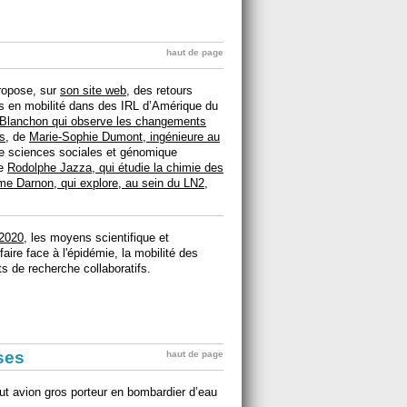
haut de page
ropose, sur
son site web
, des retours
s en mobilité dans des IRL d’Amérique du
Blanchon qui observe les changements
s
, de
Marie-Sophie Dumont, ingénieure au
 sciences sociales et génomique
de
Rodolphe Jazza, qui étudie la chimie des
e Darnon, qui explore, au sein du LN2,
 2020
, les moyens scientifique et
ire face à l'épidémie, la mobilité des
 de recherche collaboratifs.
ises
haut de page
ut avion gros porteur en bombardier d’eau