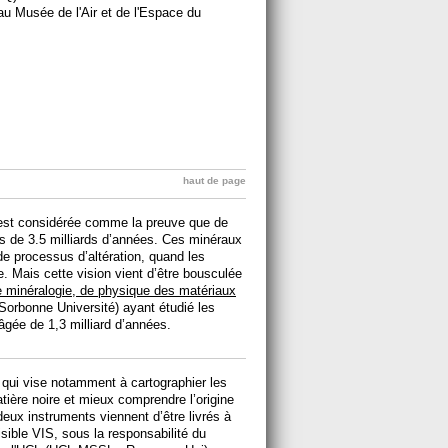
au Musée de l'Air et de l'Espace du
haut de page
 est considérée comme la preuve que de
plus de 3.5 milliards d’années. Ces minéraux
e processus d’altération, quand les
. Mais cette vision vient d’être bousculée
de minéralogie, de physique des matériaux
onne Université) ayant étudié les
âgée de 1,3 milliard d’années.
 qui vise notamment à cartographier les
atière noire et mieux comprendre l’origine
deux instruments viennent d’être livrés à
sible VIS, sous la responsabilité du