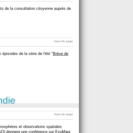
ats de la consultation citoyenne auprès de
haut de page
épisodes de la série de l'été "
Brève de
ndie
haut de page
tmosphères et observations spatiales
Q) donnera une conférence sur ExoMars