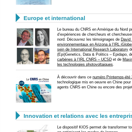

Europe et international
Le bureau du CNRS en Amérique du Nord p
d’expériences de chercheurs et chercheuse
nord. Découvrez les témoignages de
David 
environnementaux en Arizona à l’IRL iGlobe
sein de International Research Laboratory
de
(Epi)Genetics, Data & Politics – Epidapo, 
carbènes à l’IRL CNRS – UCSD
et de
Maxim
les technologies photovoltaiques
.
À découvrir dans ce
numéro Printemps-été
technologique mis en oeuvre en Chine pour fa
agents CNRS en Chine ou encore des projets

Innovation et relations avec les entrepr
Le dispositif KIOS permet de transformer to