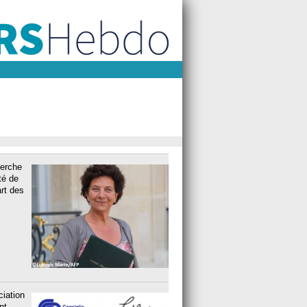
herche
té de
art des
ciation
nt,