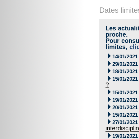
Dates limite
Les actuali
proche.
Pour consul
limites,
cli

14/01/2021

29/01/2021

18/01/2021

15/01/2021
?

15/01/2021

19/01/2021

20/01/2021

15/01/2021

27/01/2021
interdiscipli

19/01/2021