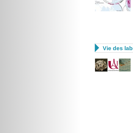

Vie des lab