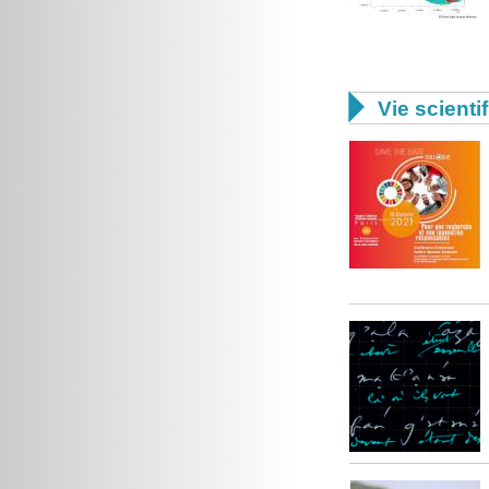

Vie scienti