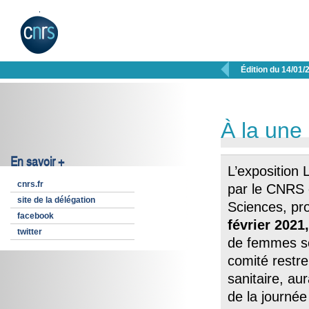

Édition du 14/01/
À la une
En savoir +
L’exposition 
cnrs.fr
par le CNRS 
site de la délégation
Sciences, pr
facebook
février 2021,
twitter
de femmes sc
comité restre
sanitaire, aur
de la journée