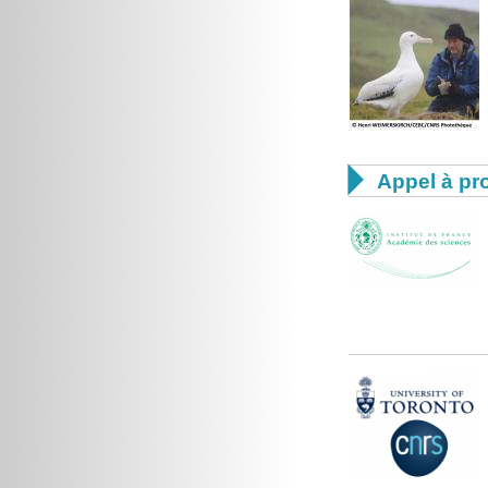

Appel à pro