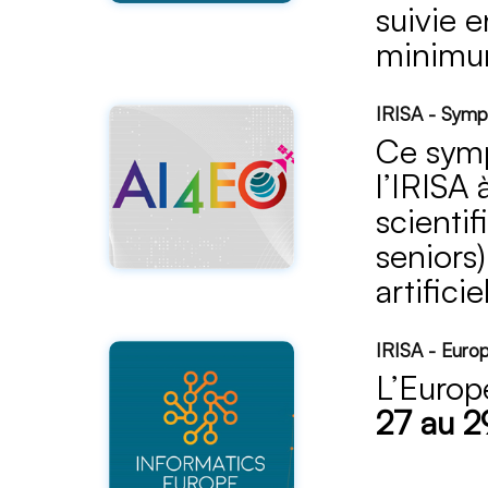
suivie e
minimum
IRISA - Sym
Ce symp
l’IRISA
scienti
seniors)
artificie
IRISA - Euro
L’Europ
27 au 