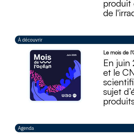
produit 
de l'irr
À découvrir
Le mois de l
En juin
et le C
scientif
sujet d
produits
Agenda