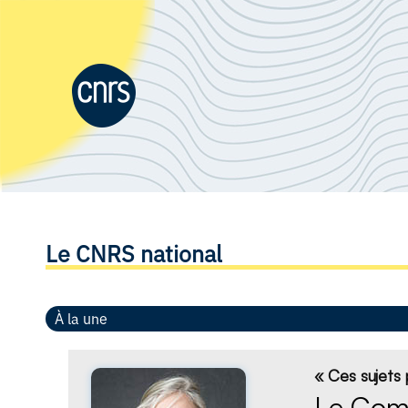
Le CNRS national
À la une
« Ces sujets 
Le Comi