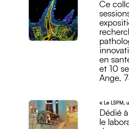
Ce coll
session
exposit
recherc
patholo
innovat
en sant
et 10 s
Ange, 7
« Le LSPM, u
Dédié à
le labo