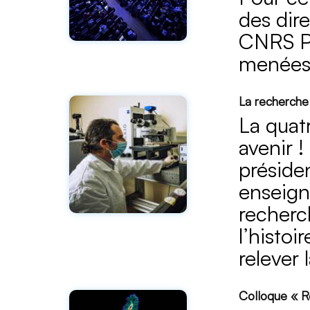
des dire
CNRS Ph
menées 
La recherche 
La quat
avenir !
préside
enseign
recherc
l’histoi
relever
Colloque « R