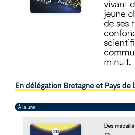
vivant 
jeune c
de ses t
confondu
scienti
communa
minuit.
En délégation Bretagne et Pays de l
À la une
Des médaillé