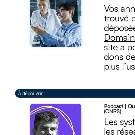
Vos ann
trouvé 
déposée
Domaine
site a p
dons de 
plus l’u
À découvrir
Podcast | Qu
(CNRS)
Les sys
les rés