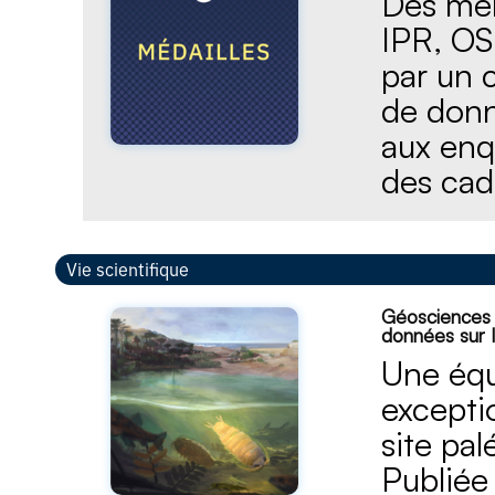
Des mem
IPR, OS
par un c
de donn
aux en
des cadr
Vie scientifique
Géosciences 
données sur l
Une équi
excepti
site pa
Publiée