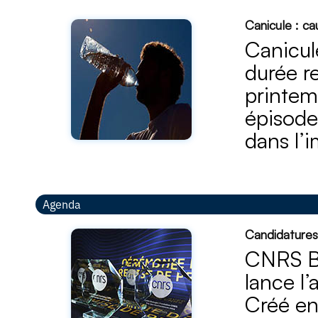
Canicule : c
Canicul
durée r
printem
épisode
dans l’
Agenda
Candidatures
CNRS Bi
lance l’
Créé en