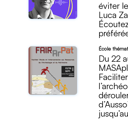
éviter l
Luca Za
Écoute
préféré
École thémat
Du 22 a
MASAplu
Facilite
l’arché
déroule
d’Ausso
jusqu’au 