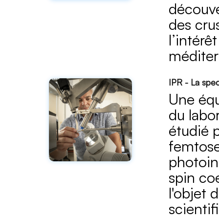
découve
des cru
l’intér
méditer
IPR - La spec
Une équ
du labo
étudié p
femtose
photoind
spin coe
l'objet 
scienti