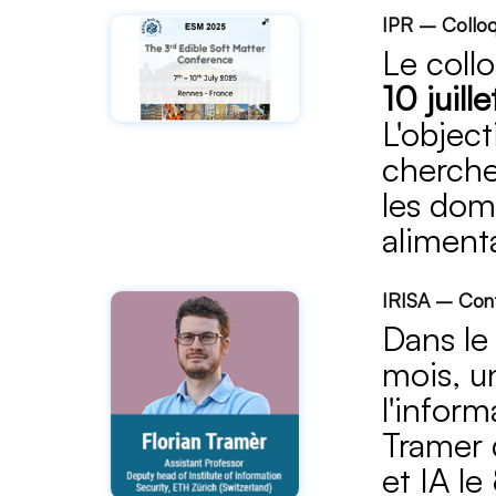
IPR – Colloq
Le coll
10 juill
L'objec
cherche
les dom
alimenta
IRISA – Conf
Dans le
mois, u
l'inform
Tramer 
et IA le