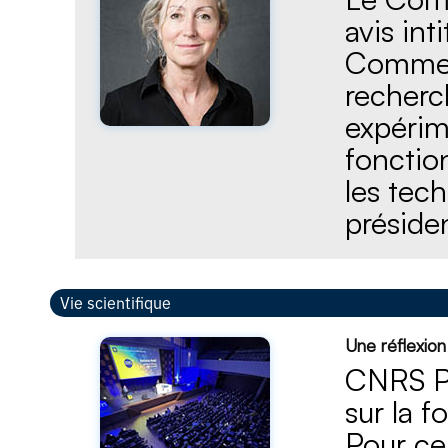
avis int
Comment
recherch
expérim
fonction
les tech
préside
Vie scientifique
Une réflexio
CNRS Ph
sur la f
Pour cel