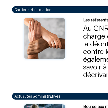
Carrière et formation
Les référent
Au CNRS
charge 
la déont
contre l
égaleme
savoir à
décrivan
Actualités administratives
Bourse aux ma