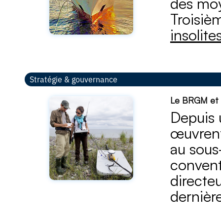
des moy
Troisiè
insolite
Stratégie & gouvernance
Le BRGM et l
Depuis 
œuvrent
au sous
convent
directe
dernièr