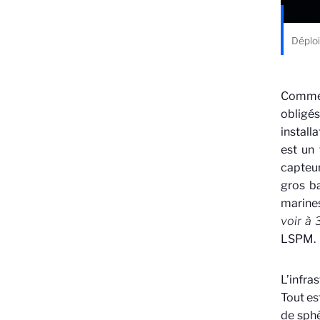
Déplo
Comme l
obligés
install
est un
capteur
gros ba
marines
voir à 
LSPM.
L’infra
Tout es
de sphè