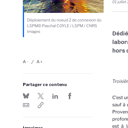
01 juille
Déploiement du noeud 2 de connexion du
LSPM© Paschal COYLE / LSPM / CNRS
Images
Dédié
labor
hors 
A
A
-
+
Troisi
Partager ce contenu
C’est u
sauf à 
Proven
profond
est à 
Imprimer