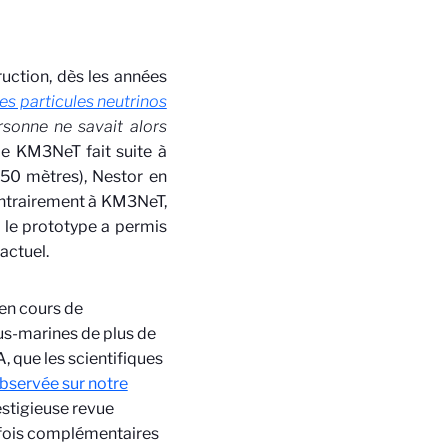
ruction, dès les années
 des particules neutrinos
rsonne ne savait alors
ope KM3NeT fait suite à
3350 mètres), Nestor en
ontrairement à KM3NeT,
 le prototype a permis
’actuel.
en cours de
ous-marines de plus de
 que les scientifiques
 observée sur notre
restigieuse revue
ois complémentaires