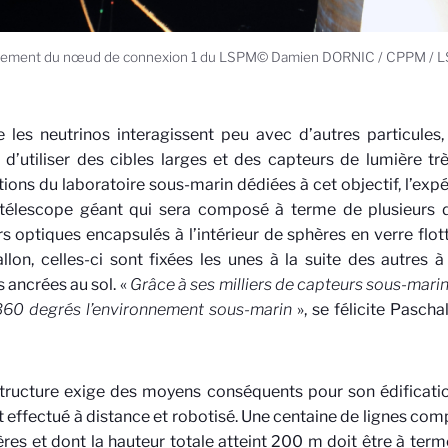
iement du nœud de connexion 1 du LSPM© Damien DORNIC / CPPM / 
es neutrinos interagissent peu avec d’autres particules, 
 d’utiliser des cibles larges et des capteurs de lumière tr
ations du laboratoire sous-marin dédiées à cet objectif, l’
 télescope géant qui sera composé à terme de plusieurs di
s optiques encapsulés à l’intérieur de sphères en verre flotta
llon, celles-ci sont fixées les unes à la suite des autres à
 ancrées au sol. «
Grâce à ses milliers de capteurs sous-ma
360 degrés l’environnement sous-marin
», se félicite Pascha
structure exige des moyens conséquents pour son édification
t effectué à distance et robotisé. Une centaine de lignes co
res et dont la hauteur totale atteint 200 m doit être à terme