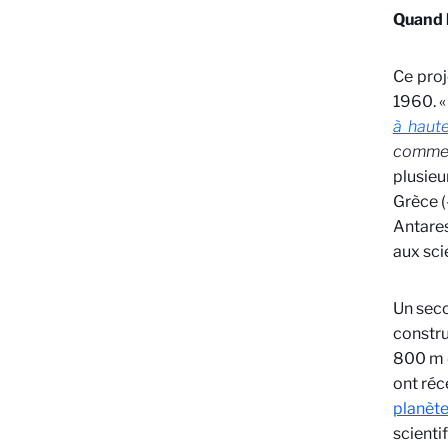
Quand 
Ce proj
1960. 
à haut
commen
plusieu
Grèce (
Antares
aux sci
Un seco
constru
800 m d
ont ré
planèt
scienti