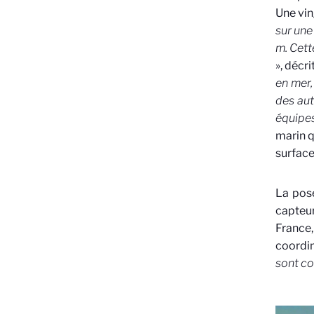
Une vin
sur une
m. Cett
», décr
en mer,
des aut
équipes
marin q
surface
La pose
capteur
France
coordin
sont c