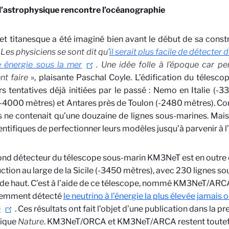
l’astrophysique rencontre l’océanographie
et titanesque a été imaginé bien avant le début de sa const
«
Les physiciens se sont dit qu’
il serait plus facile de détecter
e énergie sous la mer
. Une idée folle à l’époque car pe
t faire
», plaisante Paschal Coyle. L’édification du télesc
rs tentatives déjà initiées par le passé : Nemo en Italie (-
-4000 mètres) et Antares près de Toulon (-2480 mètres). C
 ne contenait qu’une douzaine de lignes sous-marines. Mais
entifiques de perfectionner leurs modèles jusqu’à parvenir à l
nd détecteur du télescope sous-marin KM3NeT est en outre 
ction au large de la Sicile (-3450 mètres), avec 230 lignes s
e haut. C’est à l’aide de ce télescope, nommé KM3NeT/ARCA,
cemment détecté
le neutrino à l’énergie la plus élevée jamais
e
. Ces résultats ont fait l’objet d’une publication dans la p
fique
Nature
. KM3NeT/ORCA et KM3NeT/ARCA restent toutef