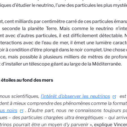
fiques d’étudier le neutrino, l’une des particules les plus mysté
t, cent milliards par centimètre carré de ces particules émana
 seconde la planète Terre. Mais comme le neutrino n’int
t avec d’autres particules, il est difficilement détectable.
nteractions avec de l’eau de mer, il émet une lumière caract
ir à condition d’être plongé dans le noir complet. Une chose d
ace, mais possible à plusieurs milliers de mètres de profon
êt d’installer un télescope géant au large de la Méditerranée.
s étoiles au fond des mers
nous scientifiques,
l’intérêt d’observer les neutrinos
est 
ident à mieux comprendre des phénomènes comme la format
ous noirs
. D’autre part, nous ne connaissons toujours pa
es – des particules chargées ultra énergétiques – qui arriv
trinos pourrait être un moyen d’y parvenir
», explique Vince