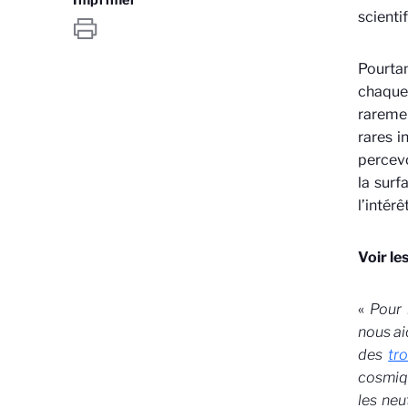
scienti
Pourtan
chaque
raremen
rares i
percevo
la surf
l’intér
Voir le
«
Pour 
nous a
des
tr
cosmiqu
les neu