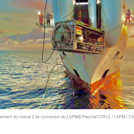
iement du noeud 2 de connexion du LSPM© Paschal COYLE / LSPM / C