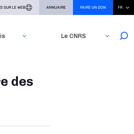
S SUR LE WEB
ANNUAIRE
FAIRE UN DON
FR
s‎
Le CNRS
re des