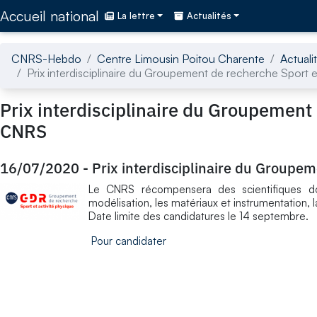
Accédez directement au contenu de la page
Accueil national
La lettre
Actualités
CNRS-Hebdo
Centre Limousin Poitou Charente
Actuali
Prix interdisciplinaire du Groupement de recherche Sport 
Prix interdisciplinaire du Groupement 
CNRS
16/07/2020
-
Prix interdisciplinaire du Groupe
Le CNRS récompensera des scientifiques do
modélisation, les matériaux et instrumentation, la
Date limite des candidatures le 14 septembre.
Pour candidater