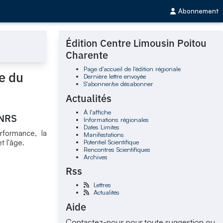
Abonnement
Édition Centre Limousin Poitou
Charente
Page d'accueil de l'édition régionale
e du
Dernière lettre envoyée
S'abonner/se désabonner
Actualités
À l'affiche
CNRS
Informations régionales
Dates Limites
rformance, la
Manifestations
Potentiel Scientifique
t l'âge.
Rencontres Scientifiques
Archives
Rss
Lettres
Actualités
Aide
Contactez-nous pour toute suggestion ou