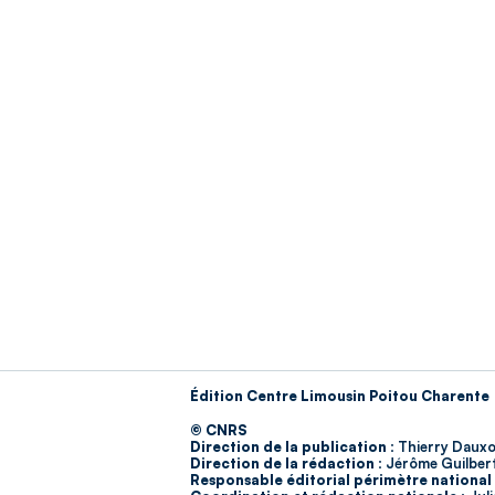
Édition Centre Limousin Poitou Charente
© CNRS
Direction de la publication :
Thierry Dauxo
Direction de la rédaction :
Jérôme Guilber
Responsable éditorial périmètre national 