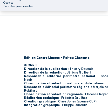
Cookies
Données personnelles
Édition Centre Limousin Poitou Charente
© CNRS
Direction de la publication :
Thierry Dauxois
Direction de la rédaction :
Jérôme Guilbert
Responsable éditorial périmètre national :
Sofia
Nadir
Coordination et rédaction nationale :
Julie Lallemant
Responsable éditorial périmètre régional :
Marjolain
Robillard
Coordination et rédaction régionale :
Florence Royer
Réalisation technique :
Frédéric Druilhet
Création graphique :
Clare Jones (agence CJP)
Intégration graphique :
Philippe Dubrulle