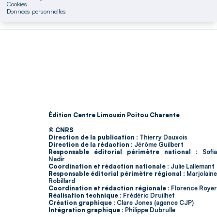
Cookies
Données personnelles
Édition Centre Limousin Poitou Charente
© CNRS
Direction de la publication :
Thierry Dauxois
Direction de la rédaction :
Jérôme Guilbert
Responsable éditorial périmètre national :
Sofia
Nadir
Coordination et rédaction nationale :
Julie Lallemant
Responsable éditorial périmètre régional :
Marjolain
Robillard
Coordination et rédaction régionale :
Florence Royer
Réalisation technique :
Frédéric Druilhet
Création graphique :
Clare Jones (agence CJP)
Intégration graphique :
Philippe Dubrulle