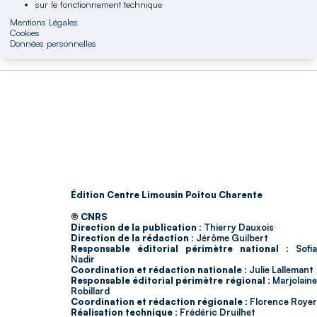
sur le fonctionnement technique
Mentions Légales
Cookies
Données personnelles
Édition Centre Limousin Poitou Charente
© CNRS
Direction de la publication :
Thierry Dauxois
Direction de la rédaction :
Jérôme Guilbert
Responsable éditorial périmètre national :
Sofia
Nadir
Coordination et rédaction nationale :
Julie Lallemant
Responsable éditorial périmètre régional :
Marjolain
Robillard
Coordination et rédaction régionale :
Florence Royer
Réalisation technique :
Frédéric Druilhet