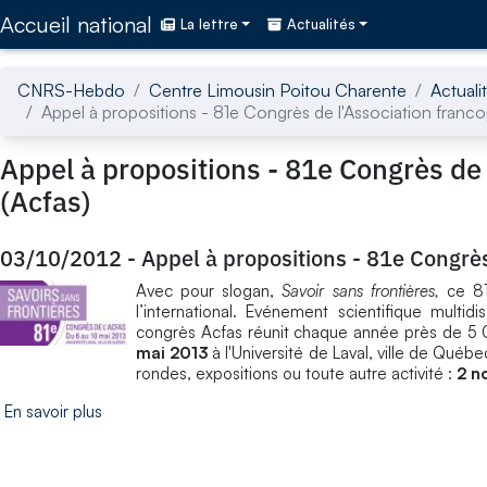
Accédez directement au contenu de la page
Accueil national
La lettre
Actualités
CNRS-Hebdo
Centre Limousin Poitou Charente
Actuali
Appel à propositions - 81e Congrès de l'Association franco
Appel à propositions - 81e Congrès de 
(Acfas)
03/10/2012
-
Appel à propositions - 81e Congrès
Avec pour slogan,
Savoir sans frontières,
ce 81
l’international. Evénement scientifique multidi
congrès Acfas réunit chaque année près de 5 0
mai 2013
à l'Université de Laval, ville de Québ
rondes, expositions ou toute autre activité :
2 n
En savoir plus