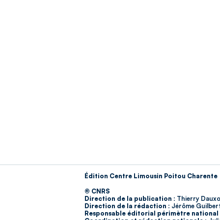
Édition Centre Limousin Poitou Charente
© CNRS
Direction de la publication :
Thierry Dauxo
Direction de la rédaction :
Jérôme Guilber
Responsable éditorial périmètre national 