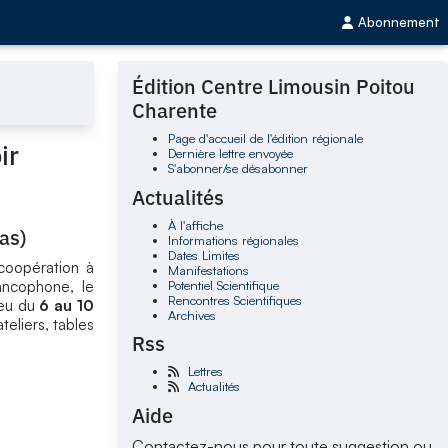
Abonnement
Édition Centre Limousin Poitou
Charente
Page d'accueil de l'édition régionale
ir
Dernière lettre envoyée
S'abonner/se désabonner
Actualités
À l'affiche
as)
Informations régionales
Dates Limites
coopération à
Manifestations
Potentiel Scientifique
rancophone, le
Rencontres Scientifiques
ieu du
6 au 10
Archives
teliers, tables
Rss
Lettres
Actualités
Aide
Contactez-nous pour toute suggestion ou