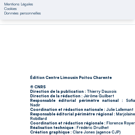
Mentions Légales
Cookies
Données personnelles
Édition Centre Limousin Poitou Charente
© CNRS
Direction de la publication :
Thierry Dauxois
Direction de la rédaction :
Jérôme Guilbert
Responsable éditorial périmètre national :
Sofia
Nadir
Coordination et rédaction nationale :
Julie Lallemant
Responsable éditorial périmètre régional :
Marjolain
Robillard
Coordination et rédaction régionale :
Florence Royer
Réalisation technique :
Frédéric Druilhet
Création graphique :
Clare Jones (agence CJP)