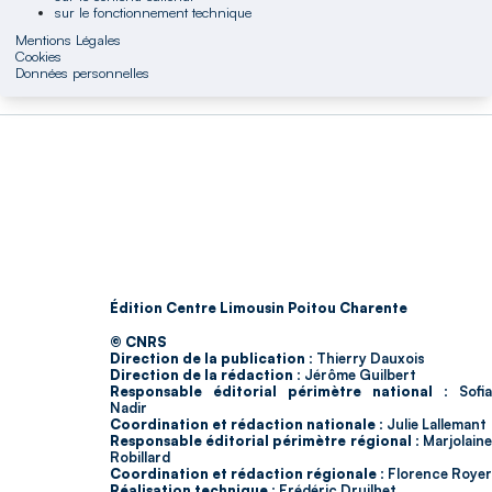
sur le fonctionnement technique
Mentions Légales
Cookies
Données personnelles
Édition Centre Limousin Poitou Charente
© CNRS
Direction de la publication :
Thierry Dauxois
Direction de la rédaction :
Jérôme Guilbert
Responsable éditorial périmètre national :
Sofia
Nadir
Coordination et rédaction nationale :
Julie Lallemant
Responsable éditorial périmètre régional :
Marjolain
Robillard
Coordination et rédaction régionale :
Florence Royer
Réalisation technique :
Frédéric Druilhet