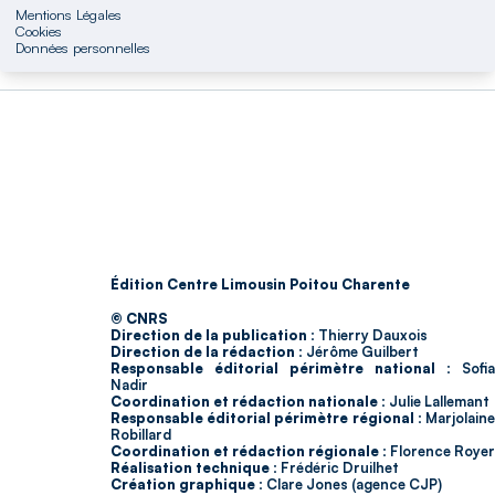
Mentions Légales
Cookies
Données personnelles
Édition Centre Limousin Poitou Charente
© CNRS
Direction de la publication :
Thierry Dauxois
Direction de la rédaction :
Jérôme Guilbert
Responsable éditorial périmètre national :
Sofia
Nadir
Coordination et rédaction nationale :
Julie Lallemant
Responsable éditorial périmètre régional :
Marjolain
Robillard
Coordination et rédaction régionale :
Florence Royer
Réalisation technique :
Frédéric Druilhet
Création graphique :
Clare Jones (agence CJP)