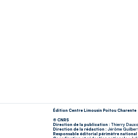
Édition Centre Limousin Poitou Charente
© CNRS
Direction de la publication :
Thierry Dauxo
Direction de la rédaction :
Jérôme Guilber
Responsable éditorial périmètre national 