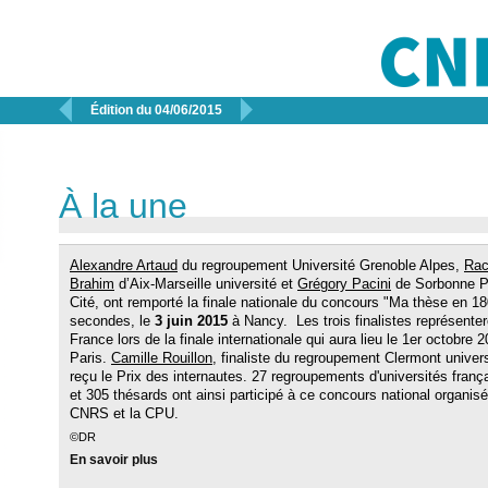


Édition du 04/06/2015
À la une
Alexandre Artaud
du regroupement Université Grenoble Alpes,
Rac
Brahim
d’Aix-Marseille université et
Grégory Pacini
de Sorbonne P
Cité, ont remporté la finale nationale du concours "Ma thèse en 1
secondes, le
3 juin 2015
à Nancy. Les trois finalistes représenter
France lors de la finale internationale qui aura lieu le 1er octobre 
Paris.
Camille Rouillon
, finaliste du regroupement Clermont univers
reçu le Prix des internautes. 27 regroupements d'universités franç
et 305 thésards ont ainsi participé à ce concours national organisé
CNRS et la CPU.
©DR
En savoir plus