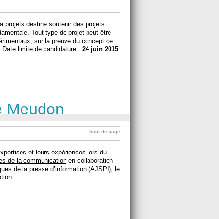
à projets destiné soutenir des projets
damentale. Tout type de projet peut être
érimentaux, sur la preuve du concept de
Date limite de candidature :
24 juin 2015
.
ce Meudon
haut de page
expertises et leurs expériences lors du
nces de la communication
en collaboration
iques de la presse d’information (AJSPI), le
ption
.