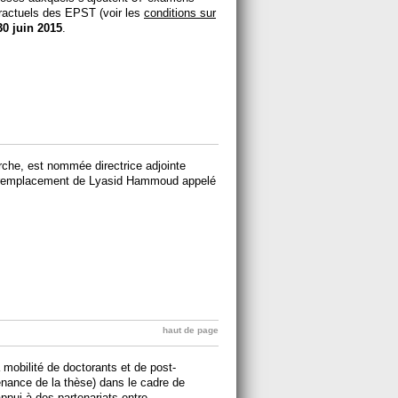
ractuels des EPST (voir les
conditions sur
30 juin 2015
.
rche, est nommée directrice adjointe
 en remplacement de Lyasid Hammoud appelé
haut de page
obilité de doctorants et de post-
nance de la thèse) dans le cadre de
ppui à des partenariats entre