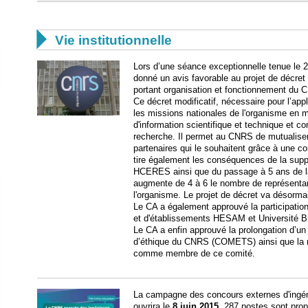

Vie institutionnelle
Lors d’une séance exceptionnelle tenue le 2 
donné un avis favorable au projet de décret
portant organisation et fonctionnement du 
Ce décret modificatif, nécessaire pour l’appli
les missions nationales de l'organisme en ma
d'information scientifique et technique et co
recherche. Il permet au CNRS de mutualise
partenaires qui le souhaitent grâce à une co
tire également les conséquences de la supp
HCERES ainsi que du passage à 5 ans de la 
augmente de 4 à 6 le nombre de représenta
l'organisme. Le projet de décret va désormai
Le CA a également approuvé la participati
et d'établissements HESAM et Université Br
Le CA a enfin approuvé la prolongation d’
d’éthique du CNRS (COMETS) ainsi que la 
comme membre de ce comité.
La campagne des concours externes d'ingén
ouvrira le
8 juin 2015
. 287 postes sont pro