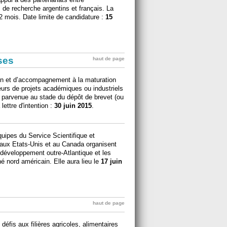
 de recherche argentins et français. La
2 mois. Date limite de candidature :
15
ises
haut de page
on et d’accompagnement à la maturation
eurs de projets académiques ou industriels
ie parvenue au stade du dépôt de brevet (ou
lettre d'intention :
30 juin 2015
.
ipes du Service Scientifique et
ux Etats-Unis et au Canada organisent
 développement outre-Atlantique et les
é nord américain. Elle aura lieu le
17 juin
haut de page
éfis aux filières agricoles, alimentaires