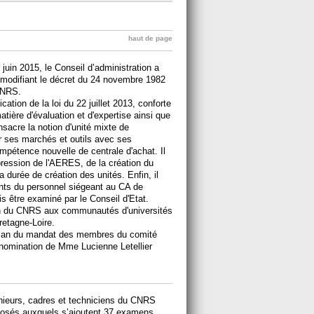
haut de page
juin 2015, le Conseil d’administration a
 modifiant le décret du 24 novembre 1982
CNRS.
cation de la loi du 22 juillet 2013, conforte
tière d'évaluation et d'expertise ainsi que
nsacre la notion d'unité mixte de
r ses marchés et outils avec ses
mpétence nouvelle de centrale d'achat. Il
ression de l'AERES, de la création du
durée de création des unités. Enfin, il
nts du personnel siégeant au CA de
s être examiné par le Conseil d'Etat.
on du CNRS aux communautés d'universités
etagne-Loire.
un an du mandat des membres du comité
nomination de Mme Lucienne Letellier
ieurs, cadres et techniciens du CNRS
posés auxquels s’ajoutent 37 examens