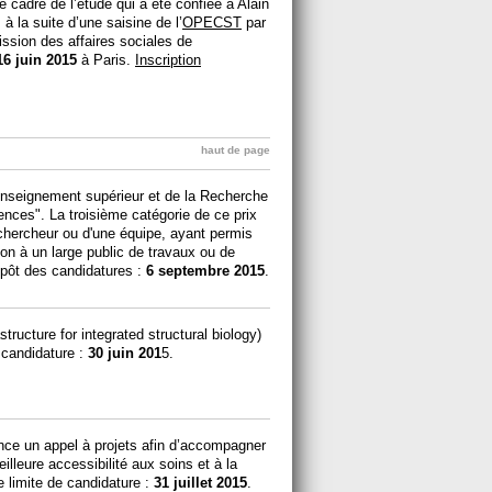
e cadre de l’étude qui a été confiée à Alain
à la suite d’une saisine de l’
OPECST
par
ssion des affaires sociales de
16 juin 2015
à Paris.
Inscription
haut de page
’Enseignement supérieur et de la Recherche
ences". La troisième catégorie de ce prix
 chercheur ou d'une équipe, ayant permis
ion à un large public de travaux ou de
épôt des candidatures :
6 septembre 2015
.
structure for integrated structural biology)
 candidature :
30 juin 201
5.
nce un appel à projets afin d’accompagner
eilleure accessibilité aux soins et à la
 limite de candidature :
31 juillet 2015
.