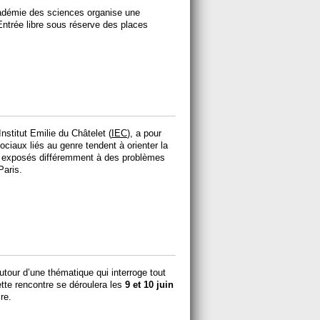
Académie des sciences organise une
Entrée libre sous réserve des places
Institut Emilie du Châtelet (
IEC
), a pour
ciaux liés au genre tendent à orienter la
 exposés différemment à des problèmes
Paris.
utour d’une thématique qui interroge tout
Cette rencontre se déroulera les
9 et 10 juin
re.