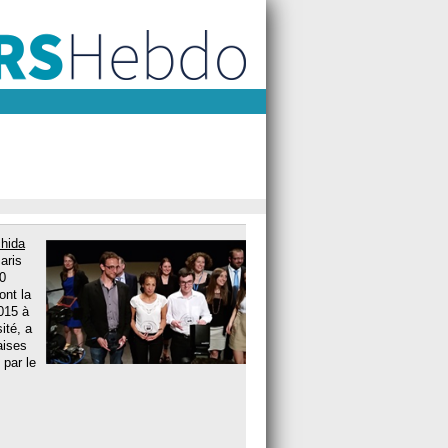
hida
aris
80
ont la
2015 à
ité, a
aises
 par le