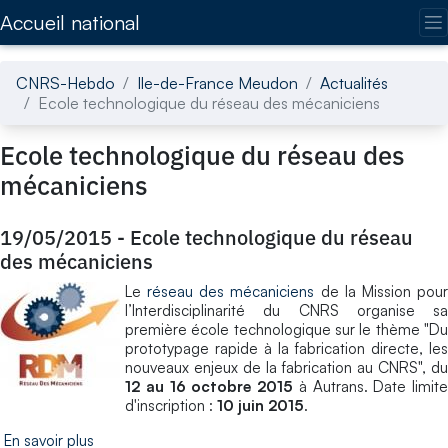
Accédez directement au contenu de la page
Accueil national
CNRS-Hebdo
Ile-de-France Meudon
Actualités
Ecole technologique du réseau des mécaniciens
Ecole technologique du réseau des
mécaniciens
19/05/2015
-
Ecole technologique du réseau
des mécaniciens
Le
réseau des mécaniciens
de la Mission pou
l’Interdisciplinarité du CNRS organise sa
première école technologique sur le thème "Du
prototypage rapide à la fabrication directe, les
nouveaux enjeux de la fabrication au CNRS", du
12 au 16 octobre 2015
à Autrans. Date limite
d'inscription :
10 juin 2015
.
En savoir plus