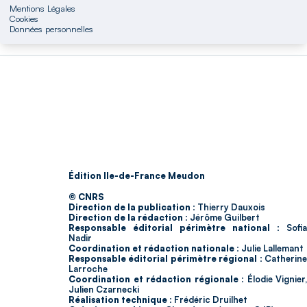
Mentions Légales
Cookies
Données personnelles
Édition Ile-de-France Meudon
© CNRS
Direction de la publication :
Thierry Dauxois
Direction de la rédaction :
Jérôme Guilbert
Responsable éditorial périmètre national :
Sofia
Nadir
Coordination et rédaction nationale :
Julie Lallemant
Responsable éditorial périmètre régional :
Catherin
Larroche
Coordination et rédaction régionale :
Élodie Vignier,
Julien Czarnecki
Réalisation technique :
Frédéric Druilhet