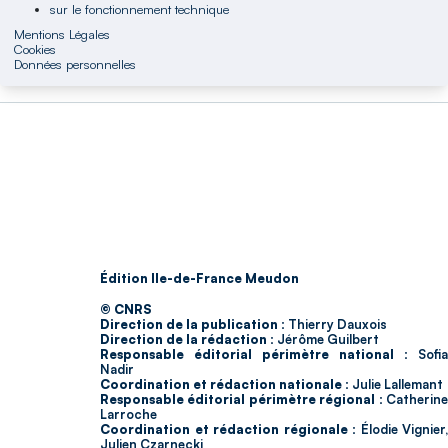
sur le fonctionnement technique
Mentions Légales
Cookies
Données personnelles
Édition Ile-de-France Meudon
© CNRS
Direction de la publication :
Thierry Dauxois
Direction de la rédaction :
Jérôme Guilbert
Responsable éditorial périmètre national :
Sofia
Nadir
Coordination et rédaction nationale :
Julie Lallemant
Responsable éditorial périmètre régional :
Catherin
Larroche
Coordination et rédaction régionale :
Élodie Vignier,
Julien Czarnecki