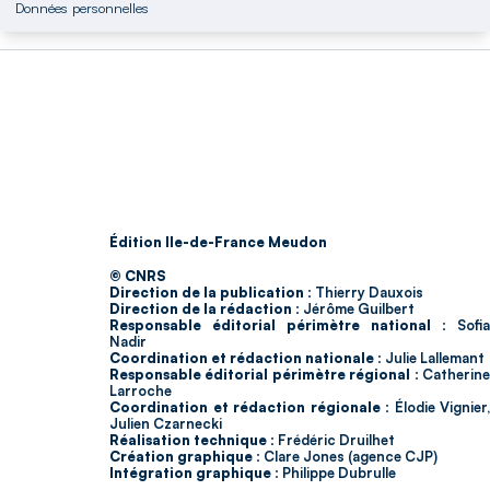
Données personnelles
Édition Ile-de-France Meudon
© CNRS
Direction de la publication :
Thierry Dauxois
Direction de la rédaction :
Jérôme Guilbert
Responsable éditorial périmètre national :
Sofia
Nadir
Coordination et rédaction nationale :
Julie Lallemant
Responsable éditorial périmètre régional :
Catherin
Larroche
Coordination et rédaction régionale :
Élodie Vignier,
Julien Czarnecki
Réalisation technique :
Frédéric Druilhet
Création graphique :
Clare Jones (agence CJP)
Intégration graphique :
Philippe Dubrulle