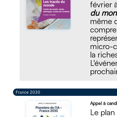
février
du mon
même de
compren
représen
micro-c
la riche
L'événe
prochai
France 2030
Appel à candi
Le plan