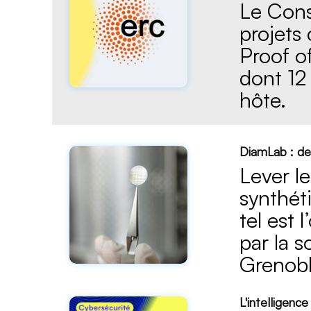
Le Cons
projets
Proof o
dont 12 
hôte.
DiamLab : de
Lever l
synthét
tel est
par la 
Grenobl
L'intelligence