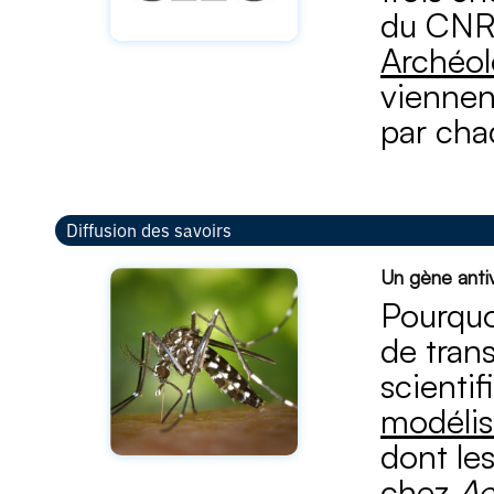
du CNRS
Archéol
viennen
par cha
Diffusion des savoirs
Un gène antiv
Pourquo
de tran
scientif
modélis
dont les
chez
Ae