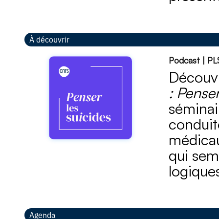
À découvrir
Podcast | PLS
Découvr
: Penser
séminai
conduit
médicaux
qui sem
logiques
Agenda