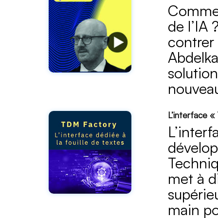
Comment
de l’IA 
contrer
Abdelka
solutio
nouveau
L’interface «
L’interf
développ
Techniqu
met à d
supérie
main pou