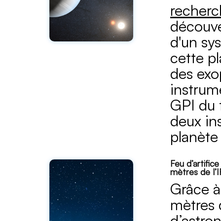
recherc
découve
d'un sy
cette pl
des exo
instrum
GPI du 
deux in
planète
Feu d’artific
mètres de l’
Grâce à
mètres 
d’astron