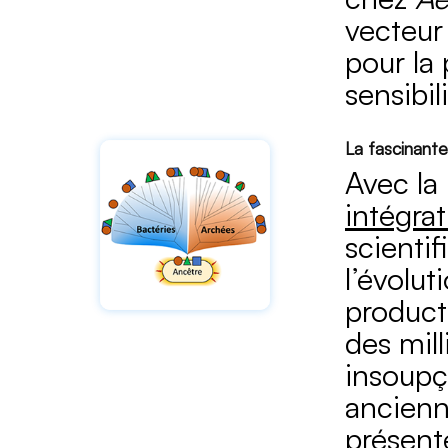
vecteur
pour la 
sensibi
La fascinant
Avec la 
intégrat
scientif
l’évolu
producti
des mill
insoupç
ancienn
présente