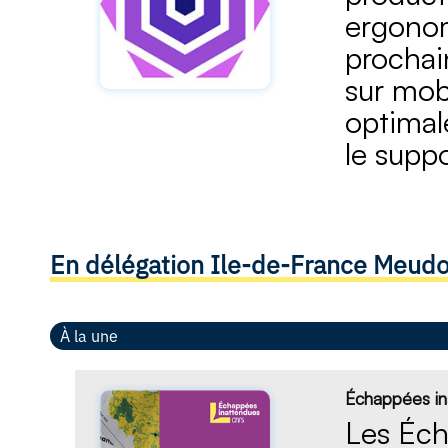
ergonomi
prochai
sur mobi
optimale
le supp
En délégation Ile-de-France Meud
À la une
Échappées i
Les Éch