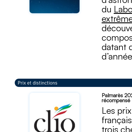
du
Labo
extrêm
découve
composé
datant d
d’année
Prix et distinctions
Palmarès 2025
récompensé
Les pri
français
trois c