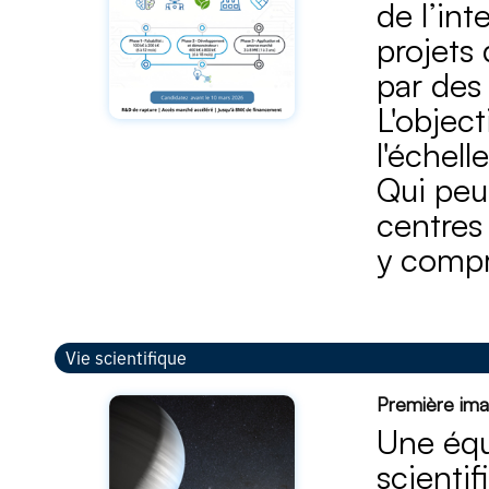
de l’int
projets
par des
L'objec
l'échel
Qui peut
centres
y compr
Vie scientifique
Première imag
Une équ
scienti