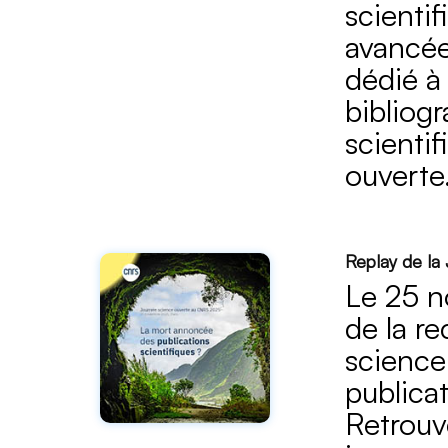
scienti
avancée
dédié à
bibliogr
scientif
ouverte
Replay de la 
Le 25 n
de la r
science
publicat
Retrou