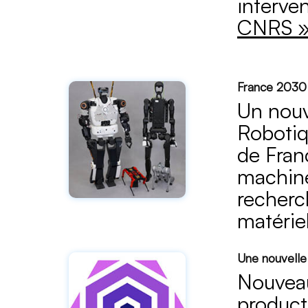
interve
CNRS 
France 2030 
Un nouv
Robotiqu
de Fran
machines
recherc
matériel
Une nouvelle
Nouveau
product