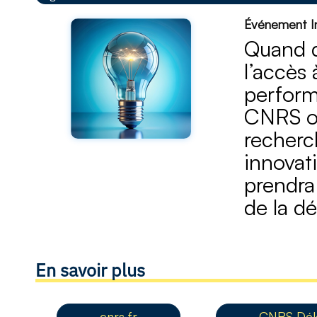
Événement Inn
Quand d
l’accès 
perform
CNRS or
recherc
innovat
prendra
de la dé
En savoir plus
cnrs.fr
CNRS Délé