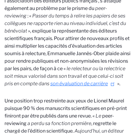
l’association des éditeurs publics français
, s’attaque
également au problème par le prisme du
peer-
reviewing
: «
Passer du temps à relire les papiers de ses
collègues ne rapporte rien au niveau individuel, c’est du
bénévolat
», explique la représentante des éditeurs
scientifiques français. Pour attirer de nouveaux profils et
ainsi multiplier les capacités d’évaluation des articles
soumis à relecture, Emmanuelle Jannès-Ober plaide ainsi
pour rendre publiques et non-anonymisées les révisions
par les pairs, de façon à ce «
le relecteur ou la relectrice
soit mieux valorisé dans son travail et que celui-ci soit
pris en compte dans
son évaluation de carrière
».
Une position trop restreinte aux yeux de Lionel Maurel
puisque 90 % des manuscrits scientifiques en pré-print
finiront par être publiés dans une revue
. «
Le
peer-
reviewing
a perdu sa fonction première
, regrette le
chargé de l’édition scientifique.
Aujourd’hui, un éditeur