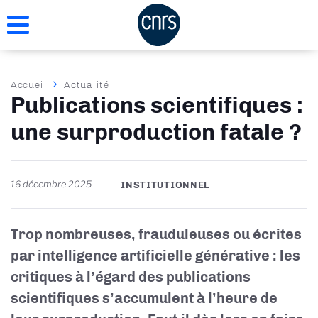
Aller
au
contenu
principal
Fil
Accueil
Actualité
Publications scientifiques :
d'Ariane
une surproduction fatale ?
16 décembre 2025
INSTITUTIONNEL
Trop nombreuses, frauduleuses ou écrites
par intelligence artificielle générative : les
critiques à l’égard des publications
scientifiques s’accumulent à l’heure de