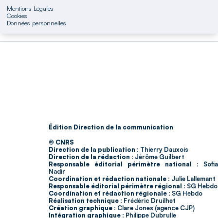
Mentions Légales
Cookies
Données personnelles
Édition Direction de la communication
© CNRS
Direction de la publication :
Thierry Dauxois
Direction de la rédaction :
Jérôme Guilbert
Responsable éditorial périmètre national :
Sofia
Nadir
Coordination et rédaction nationale :
Julie Lallemant
Responsable éditorial périmètre régional :
SG Hebdo
Coordination et rédaction régionale :
SG Hebdo
Réalisation technique :
Frédéric Druilhet
Création graphique :
Clare Jones (agence CJP)
Intégration graphique :
Philippe Dubrulle