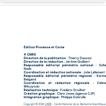
Édition Provence et Corse
© CNRS
Direction de la publication :
Thierry Dauxois
Direction de la rédaction :
Jérôme Guilbert
Responsable éditorial périmètre national :
Sofia
Nadir
Coordination et rédaction nationale :
Julie Lallemant
Responsable éditorial périmètre régional :
Karin
Baligand
Coordination et rédaction régionale :
Célin
Wilczynski
Réalisation technique :
Frédéric Druilhet
Création graphique :
Clare Jones (agence CJP)
Intégration graphique :
Philippe Dubrulle
Copyright © 2026
CNRS
- Centre National de la Recherche Scientifique