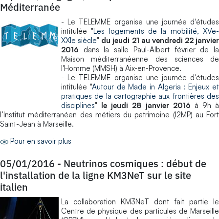
Méditerranée
- Le TELEMME organise une journée d'études
intitulée "
Les logements de la mobilité, XVe
XXIe siècle
"
du jeudi 21 au vendredi 22 janvier
2016
dans la salle Paul-Albert février de la
Maison méditerranéenne des sciences de
l'Homme (MMSH) à Aix-en-Provence.
- Le TELEMME organise une journée d'études
intitulée "
Autour de Made in Algeria : Enjeux et
pratiques de la cartographie aux frontières des
disciplines
"
le jeudi 28 janvier 2016
à 9h à
l’Institut méditerranéen des métiers du patrimoine (I2MP) au Fort
Saint-Jean à Marseille.
Pour en savoir plus
05/01/2016
-
Neutrinos cosmiques : début de
l'installation de la ligne KM3NeT sur le site
italien
La collaboration KM3NeT dont fait partie le
Centre de physique des particules de Marseille