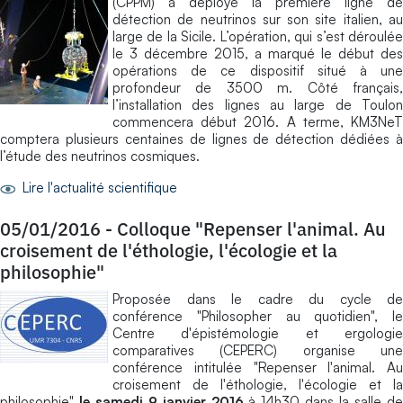
(CPPM) a déployé la première ligne de
détection de neutrinos sur son site italien, au
large de la Sicile. L’opération, qui s’est déroulée
le 3 décembre 2015, a marqué le début des
opérations de ce dispositif situé à une
profondeur de 3500 m. Côté français,
l’installation des lignes au large de Toulon
commencera début 2016. A terme, KM3NeT
comptera plusieurs centaines de lignes de détection dédiées à
l’étude des neutrinos cosmiques.
Lire l'actualité scientifique
05/01/2016
-
Colloque "Repenser l'animal. Au
croisement de l'éthologie, l'écologie et la
philosophie"
Proposée dans le cadre du cycle de
conférence "Philosopher au quotidien", le
Centre d'épistémologie et ergologie
comparatives (CEPERC) organise une
conférence intitulée "Repenser l'animal. Au
croisement de l'éthologie, l'écologie et la
philosophie"
le
samedi 9 janvier 2016
à 14h30 dans la salle d