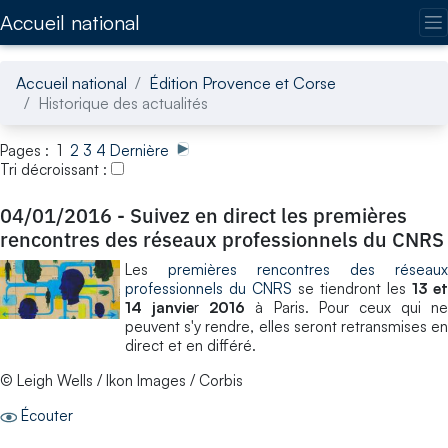
Accédez directement au contenu de la page
Accueil national
Accueil national
Édition Provence et Corse
Historique des actualités
Pages : 1
2
3
4
Dernière
Tri décroissant :
04/01/2016
-
Suivez en direct les premières
rencontres des réseaux professionnels du CNRS
Les
premières rencontres des réseaux
professionnels du CNRS
se tiendront les
13 et
14 janvie
r
2016
à Paris. Pour ceux qui ne
peuvent s'y rendre, elles seront retransmises en
direct et en différé.
© Leigh Wells / Ikon Images / Corbis
Écouter