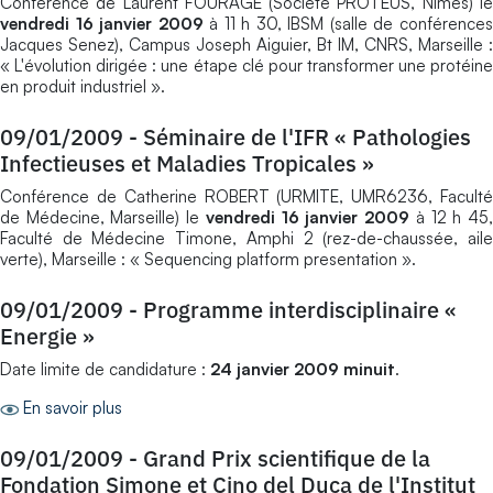
Conférence de Laurent FOURAGE (Société PROTEUS, Nîmes) le
vendredi 16 janvier 2009
à 11 h 30, IBSM (salle de conférence
Jacques Senez), Campus Joseph Aiguier, Bt IM, CNRS, Marseille :
« L'évolution dirigée : une étape clé pour transformer une protéine
en produit industriel ».
09/01/2009
-
Séminaire de l'IFR « Pathologies
Infectieuses et Maladies Tropicales »
Conférence de Catherine ROBERT (URMITE, UMR6236, Faculté
de Médecine, Marseille) le
vendredi 16 janvier 2009
à 12 h 45
Faculté de Médecine Timone, Amphi 2 (rez-de-chaussée, aile
verte), Marseille : « Sequencing platform presentation ».
09/01/2009
-
Programme interdisciplinaire «
Energie »
Date limite de candidature :
24 janvier 2009 minuit
.
En savoir plus
09/01/2009
-
Grand Prix scientifique de la
Fondation Simone et Cino del Duca de l'Institut