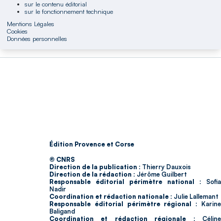
sur le contenu éditorial
sur le fonctionnement technique
Mentions Légales
Cookies
Données personnelles
Édition Provence et Corse
© CNRS
Direction de la publication :
Thierry Dauxois
Direction de la rédaction :
Jérôme Guilbert
Responsable éditorial périmètre national :
Sofia
Nadir
Coordination et rédaction nationale :
Julie Lallemant
Responsable éditorial périmètre régional :
Karin
Baligand
Coordination et rédaction régionale :
Célin