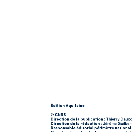
Édition Aquitaine
© CNRS
Direction de la publication :
Thierry Dauxo
Direction de la rédaction :
Jérôme Guilber
Responsable éditorial périmètre national 