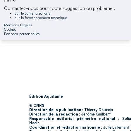
Contactez-nous pour toute suggestion ou problème :
sur le contenu éditorial
sur le fonctionnement technique
Mentions Légales
Cookies
Données personnelles
Édition Aquitaine
© CNRS
Direction de la publication :
Thierry Dauxois
Direction de la rédaction :
Jérôme Guilbert
Responsable éditorial périmètre national :
Sofia
Nadir
Coordination et rédaction nationale :
Julie Lallemant