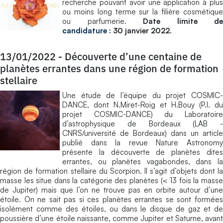
recherche pouvant avoir une application à plus
ou moins long terme sur la filière cosmétique
ou parfumerie.
Date limite de
candidature
: 30 janvier 2022.
13/01/2022
-
Découverte d’une centaine de
planètes errantes dans une région de formation
stellaire
Une étude de l’équipe du projet COSMIC-
DANCE, dont N.Miret-Roig et H.Bouy (P.I. du
projet COSMIC-DANCE) du Laboratoire
d’astrophysique de Bordeaux (LAB -
CNRS/université de Bordeaux) dans un article
publié dans la revue Nature Astronomy
présente la découverte de planètes dites
errantes, ou planètes vagabondes, dans la
région de formation stellaire du Scorpion. II s’agit d’objets dont la
masse les situe dans la catégorie des planètes (< 13 fois la masse
de Jupiter) mais que l’on ne trouve pas en orbite autour d’une
étoile. On ne sait pas si ces planètes errantes se sont formées
isolément comme des étoiles, ou dans le disque de gaz et de
poussière d’une étoile naissante, comme Jupiter et Saturne, avant