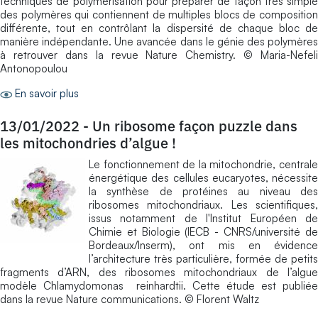
techniques de polymérisation pour préparer de façon très simple
des polymères qui contiennent de multiples blocs de composition
différente, tout en contrôlant la dispersité de chaque bloc de
manière indépendante. Une avancée dans le génie des polymères
à retrouver dans la revue Nature Chemistry. © Maria-Nefeli
Antonopoulou
En savoir plus
13/01/2022
-
Un ribosome façon puzzle dans
les mitochondries d’algue !
Le fonctionnement de la mitochondrie, centrale
énergétique des cellules eucaryotes, nécessite
la synthèse de protéines au niveau des
ribosomes mitochondriaux. Les scientifiques,
issus notamment de l'lnstitut Européen de
Chimie et Biologie (IECB - CNRS/université de
Bordeaux/Inserm), ont mis en évidence
l’architecture très particulière, formée de petits
fragments d’ARN, des ribosomes mitochondriaux de l’algue
modèle Chlamydomonas reinhardtii. Cette étude est publiée
dans la revue Nature communications. © Florent Waltz