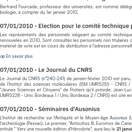
Bertrand Fourcade, professeur des universités, est nommé délégué 
biologie, à compter du 1er janvier 2010.
07/01/2010
-
Election pour le comité technique p
Les représentants des personnels siégeant au comité technique
renouvelés en 2010. Sont consultés les personnels non titulaires d
matériel de vote est en cours de distribution à l'adresse personnel
En savoir plus
07/01/2010
-
Le Journal du CNRS
Le Journal du CNRS (
n°240-241
) de janvier-février 2010 est paru. 
de l'Institut des sciences moléculaires (ISM UMR5255 - CNRS /
"Jeunes Sciences et Citoyens" de Poitiers qu'il préside. Jean-Lu
UMR5228 - Univ. Bordeaux 1 / Univ. Bordeaux 2 / CNRS) est cité en
07/01/2010
-
Séminaires d'Ausonius
L'Institut de recherche sur l'Antiquité et le Moyen-âge
Ausonius
(U
l'archéologie (Pessac). Le premier, "Antiochos III, Euromos de Cari
intitulé " Vers une nouvelle édition d'Hérodote", aura lieu le
21 janv