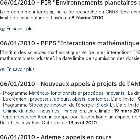
06/01/2010
-
PIR "Environnements planétaires e
Le programme interdisciplinaire de recherche du CNRS "Environnem
limite de candidature est fixée au
8 février 2010
.
En savoir plus
06/01/2010
-
PEPS "Interactions mathématiques
L'Institut des sciences mathématiques et de leurs interactions (INS
mathématiques-industrie". La date limite de soumission des dossie
En savoir plus
06/01/2010
-
Nouveaux appels à projets de l'AN
- Programme
Matériaux fonctionnels et procédés innovants
. La da
-
La création : processus, acteurs, objets, contextes
. Date limite :
- Programme Stockage innovant de l'énergie (
Stock-E
). Date limite
-
Chimie durable - Industries - Innovation
. Date limite :
19 mars 20
-
Open Research Area in Europe
pour la création d'un espace de 
Uni et les Pays-Bas. Date limite :
13 avril 2010
.
06/01/2010
-
Ademe : appels en cours