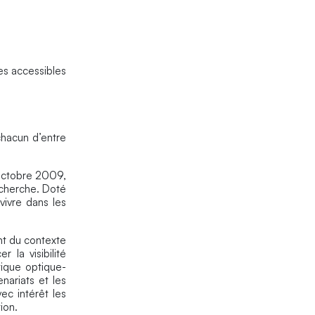
es accessibles
chacun d’entre
 octobre 2009,
echerche. Doté
vivre dans les
nt du contexte
 la visibilité
tique optique-
nariats et les
ec intérêt les
ion.