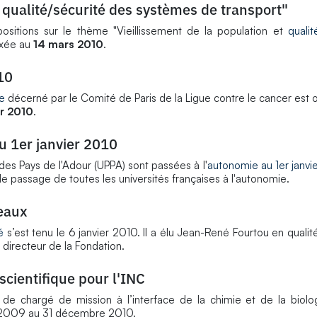
t qualité/sécurité des systèmes de transport"
sitions sur le thème "Vieillissement de la population et
qualit
fixée au
14 mars 2010
.
10
e
décerné par le Comité de Paris de la Ligue contre le cancer est o
er 2010
.
u 1er janvier 2010
des Pays de l'Adour (UPPA) sont passées à l'
autonomie au 1er janvi
t le passage de toutes les universités françaises à l'autonomie.
deaux
é
s’est tenu le 6 janvier 2010. Il a élu Jean-René Fourtou en quali
irecteur de la Fondation.
scientifique pour l'INC
s de chargé de mission à l’interface de la chimie et de la biol
re 2009 au 31 décembre 2010.