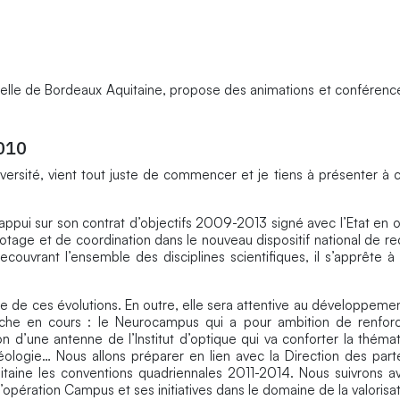
trielle de Bordeaux Aquitaine, propose des animations et conférenc
2010
iversité, vient tout juste de commencer et je tiens à présenter à 
ppui sur son contrat d’objectifs 2009-2013 signé avec l’Etat en
lotage et de coordination dans le nouveau dispositif national de r
ecouvrant l’ensemble des disciplines scientifiques, il s’apprête à 
e de ces évolutions. En outre, elle sera attentive au développeme
erche en cours : le Neurocampus qui a pour ambition de renforcer
on d’une antenne de l’Institut d’optique qui va conforter la théma
éologie… Nous allons préparer en lien avec la Direction des parte
taine les conventions quadriennales 2011-2014. Nous suivrons av
’opération Campus et ses initiatives dans le domaine de la valorisat