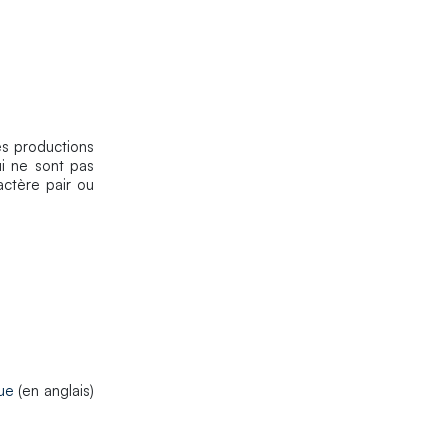
des productions
ui ne sont pas
actère pair ou
ue
(en anglais)