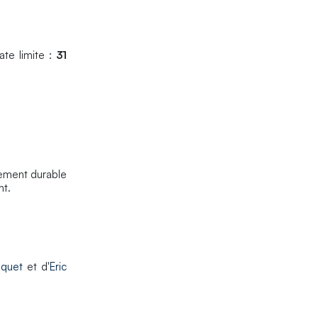
ate limite :
31
pement durable
nt.
oquet
et d'
Eric