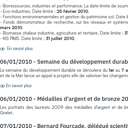
- Bioressources, industries et performance. La date limite de soum
- Eco-industries. Date limite :
25 février 2010
.
- Fonctions environnementales et gestion du patrimoine sol. Date l
- Fonds démonstrateur de recherche, sur les réseaux et systèmes 
mars 2010
.
- Biomasse chaleur industrie, agriculture et tertiaire. Date limite :
3
- KIS PIMS. Date limite :
31 juillet 2010
.
En savoir plus
06/01/2010
-
Semaine du développement durab
La semaine du développement durable se déroulera du
1er
au
7 a
et de la Mer lance un appel à projets afin de valoriser les chan
En savoir plus
06/01/2010
-
Médailles d'argent et de bronze 2
Les portraits des lauréats 2009 des médailles d'
argent
et de
b
Grelet
.
07/01/2010
-
Bernard Fourcade, délégué scienti