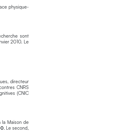
face physique-
echerche sont
anvier 2010. Le
gues, directeur
ncontres CNRS
gnitives (CNIC
 la Maison de
10
. Le second,