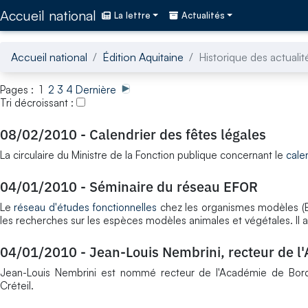
Accédez directement au contenu de la page
Accueil national
La lettre
Actualités
Accueil national
Édition Aquitaine
Historique des actualit
Pages : 1
2
3
4
Dernière
Tri décroissant :
08/02/2010
-
Calendrier des fêtes légales
La circulaire du Ministre de la Fonction publique concernant le
cale
04/01/2010
-
Séminaire du réseau EFOR
Le
réseau d'études fonctionnelles
chez les organismes modèles (EF
les recherches sur les espèces modèles animales et végétales. Il a
04/01/2010
-
Jean-Louis Nembrini, recteur de 
Jean-Louis Nembrini est nommé recteur de l'Académie de Bo
Créteil.