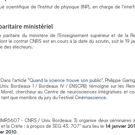
scientifique de l'Institut de physique (INP), en charge de l’inter
aritaire ministériel
 paritaire du ministère de l'Enseignement supérieur et de la R
ont le contrat CNRS est en cours à la date du scrutin, soit le 19 j
le des électeurs.
Dans l'article "
Quand la science trouve son public
", Philippe Garri
 Univ. Bordeaux 1 / Bordeaux IV / ENSCPB) témoigne sur les Re
c Morel, chercheur au Centre de neurosciences intégratives et co
 tant que membre du jury du Festival
Cinémascience
.
MR5607 - CNRS / Univ. Bordeaux 3) organise deux séminaires à
e et la Crète : à propos de SEG 43, 707" aura lieu le
14 janvier 20
ier 2010
.