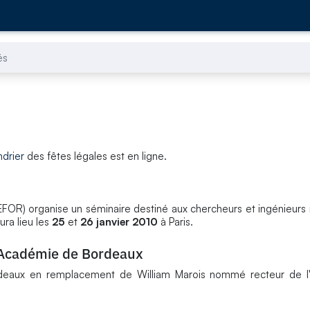
és
ndrier
des fêtes légales est en ligne.
OR) organise un séminaire destiné aux chercheurs et ingénieurs 
ura lieu les
25
et
26 janvier 2010
à Paris.
l'Académie de Bordeaux
rdeaux en remplacement de William Marois nommé recteur de 