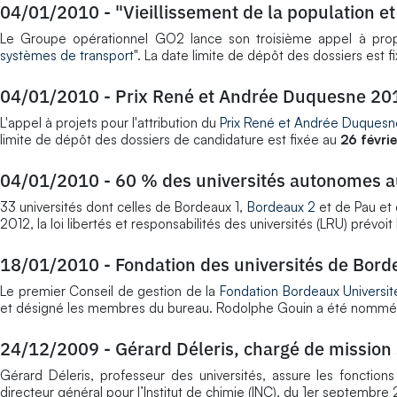
04/01/2010
-
"Vieillissement de la population e
Le Groupe opérationnel GO2 lance son troisième appel à propo
systèmes de transport
". La date limite de dépôt des dossiers est 
04/01/2010
-
Prix René et Andrée Duquesne 20
L'appel à projets pour l'attribution du
Prix René et Andrée Duquesn
limite de dépôt des dossiers de candidature est fixée au
26 févri
04/01/2010
-
60 % des universités autonomes a
33 universités dont celles de Bordeaux 1,
Bordeaux 2
et de Pau et 
2012, la loi libertés et responsabilités des universités (LRU) prévoi
18/01/2010
-
Fondation des universités de Bor
Le premier Conseil de gestion de la
Fondation Bordeaux Universit
et désigné les membres du bureau. Rodolphe Gouin a été nommé d
24/12/2009
-
Gérard Déleris, chargé de mission 
Gérard Déleris, professeur des universités, assure les fonction
directeur général pour l’Institut de chimie (INC), du 1er septemb