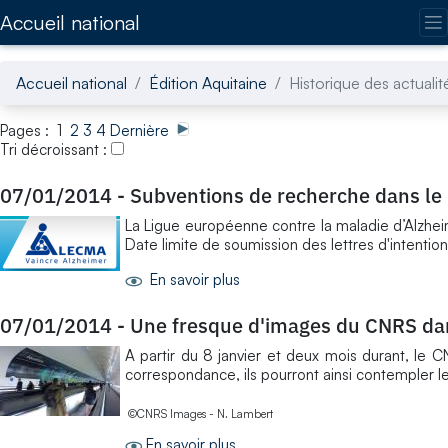
Accédez directement au contenu de la page
Accueil national
Accueil national
Édition Aquitaine
Historique des actualit
Pages : 1
2
3
4
Dernière
Tri décroissant :
07/01/2014
-
Subventions de recherche dans le
La Ligue européenne contre la maladie d’Alzhei
Date limite de soumission des lettres d'intention
En savoir plus
07/01/2014
-
Une fresque d'images du CNRS dans
A partir du 8 janvier et deux mois durant, le C
correspondance, ils pourront ainsi contempler le
©CNRS Images - N. Lambert
En savoir plus