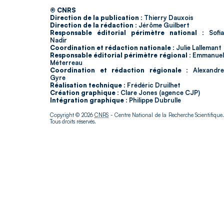
© CNRS
Direction de la publication :
Thierry Dauxois
Direction de la rédaction :
Jérôme Guilbert
Responsable éditorial périmètre national :
Sofia
Nadir
Coordination et rédaction nationale :
Julie Lallemant
Responsable éditorial périmètre régional :
Emmanue
Méterreau
Coordination et rédaction régionale :
Alexandr
Gyre
Réalisation technique :
Frédéric Druilhet
Création graphique :
Clare Jones (agence CJP)
Intégration graphique :
Philippe Dubrulle
Copyright © 2026
CNRS
- Centre National de la Recherche Scientifique
Tous droits réservés.