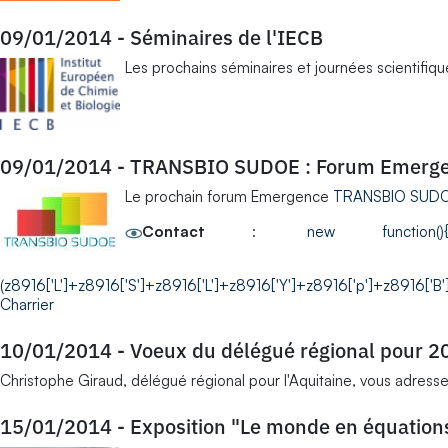
09/01/2014
-
Séminaires de l'IECB
Les prochains séminaires et journées scientifique
09/01/2014
-
TRANSBIO SUDOE : Forum Emerg
Le prochain forum Emergence
TRANSBIO SUD
Contact
:
new function(){var 
(z8916['L']+z8916['S']+z8916['L']+z8916['Y']+z8916['p']+z8916['B'
Charrier
10/01/2014
-
Voeux du délégué régional pour 2
Christophe Giraud, délégué régional pour l'Aquitaine, vous adress
15/01/2014
-
Exposition "Le monde en équation